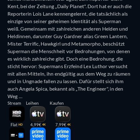
Kent, bei der Zeitung „Daily Planet". Dort hat er auch die
Reporterin Lois Lane kennengelernt, die tatsächlich als
einzige von seiner geheimen Identität als Superman
weiß. Gemeinsam mit zahlreichen anderen Helden und
Heldinnen, darunter Guy Gardner alias Green Lantern,
Mister Terrific, Hawkgirl und Metamorpho, beschützt
Superman die Menschheit vor Bedrohungen, von denen
es wirklich zahlreiche gibt. Doch eine Bedrohung, die
sticht hervor: Supermans Erzfeind Lex Luthor versucht
mit allen Mitteln, ihn endgültig aus dem Weg zu räumen
und in Ungnade fallen zu lassen. Dafür stellt sich ihm
auch Angela Spica, bekannt als „The Engineer", in den
Weg …
Stream
Leihen
Kaufen
Flat
4,99€
7,99€
HD
4K
4K