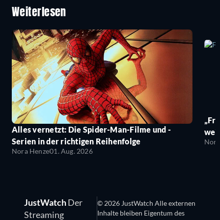
Weiterlesen
„Fro
Alles vernetzt: Die Spider-Man-Filme und -
wei
Serien in der richtigen Reihenfolge
Nora
Nora Henze
01. Aug. 2026
JustWatch
Der
© 2026 JustWatch Alle externen
Inhalte bleiben Eigentum des
Streaming