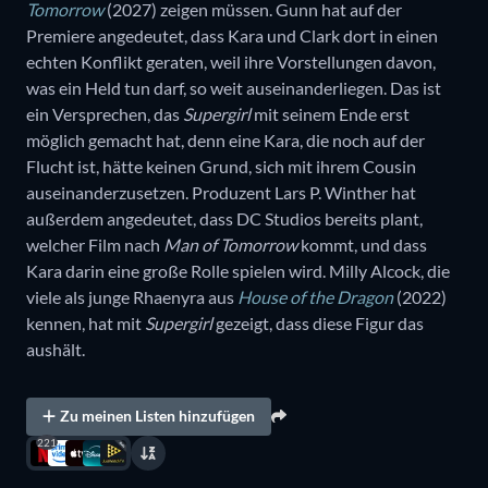
Tomorrow
(2027) zeigen müssen. Gunn hat auf der
Premiere angedeutet, dass Kara und Clark dort in einen
echten Konflikt geraten, weil ihre Vorstellungen davon,
was ein Held tun darf, so weit auseinanderliegen. Das ist
ein Versprechen, das
Supergirl
mit seinem Ende erst
möglich gemacht hat, denn eine Kara, die noch auf der
Flucht ist, hätte keinen Grund, sich mit ihrem Cousin
auseinanderzusetzen. Produzent Lars P. Winther hat
außerdem angedeutet, dass DC Studios bereits plant,
welcher Film nach
Man of Tomorrow
kommt, und dass
Kara darin eine große Rolle spielen wird. Milly Alcock, die
viele als junge Rhaenyra aus
House of the Dragon
(2022)
kennen, hat mit
Supergirl
gezeigt, dass diese Figur das
aushält.
Zu meinen Listen hinzufügen
221