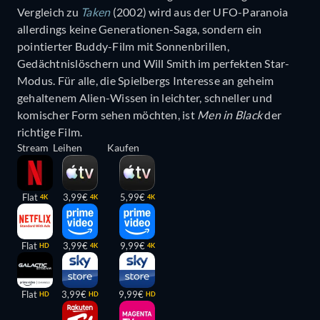
Vergleich zu
Taken
(2002) wird aus der UFO-Paranoia
allerdings keine Generationen-Saga, sondern ein
pointierter Buddy-Film mit Sonnenbrillen,
Gedächtnislöschern und Will Smith im perfekten Star-
Modus. Für alle, die Spielbergs Interesse an geheim
gehaltenem Alien-Wissen in leichter, schneller und
komischer Form sehen möchten, ist
Men in Black
der
richtige Film.
Stream
Leihen
Kaufen
Flat
3,99€
5,99€
4K
4K
4K
Flat
3,99€
9,99€
HD
4K
4K
Flat
3,99€
9,99€
HD
HD
HD