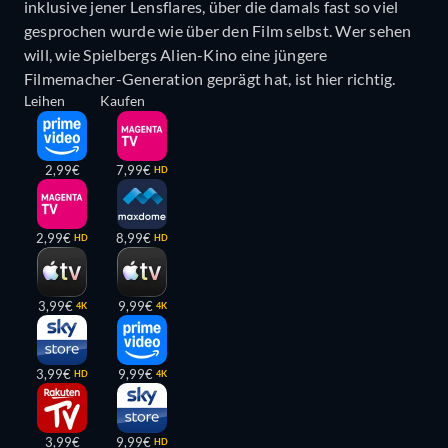
inklusive jener Lensflares, über die damals fast so viel
gesprochen wurde wie über den Film selbst. Wer sehen
will, wie Spielbergs Alien-Kino eine jüngere
Filmemacher-Generation geprägt hat, ist hier richtig.
Leihen
Kaufen
2,99€
7,99€
HD
2,99€
8,99€
HD
HD
3,99€
9,99€
4K
4K
3,99€
9,99€
HD
4K
3,99€
9,99€
HD