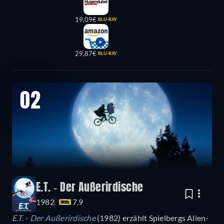
19,09€
BLU-RAY
29,87€
BLU-RAY
02
E.T. - Der Außerirdische
1982
7.9
E.T. - Der Außerirdische
(1982) erzählt Spielbergs Alien-