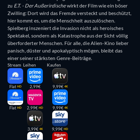
zu
E.T. - Der Außerirdische
wirkt der Film wie ein böser
Zwilling: Dort wird das Fremde versteckt und beschützt,
hier kommt es, um die Menschheit auszulöschen.
Spielberg inszeniert die Invasion nicht als heroisches
Spektakel, sondern als Katastrophe aus der Sicht völlig
überforderter Menschen. Für alle, die Alien-Kino lieber
panisch, düster und apokalyptisch mögen, bleibt das
einer seiner stärksten Genre-Beiträge.
Stream
Leihen
Kaufen
Flat
2,99€
9,99€
HD
4K
Flat
2,99€
9,99€
HD
HD
4K
3,99€
9,99€
4K
HD