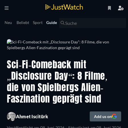
Neu
Beliebt
Sport
Guide
Sci-Fi-Comeback mit
„Disclosure Day“: 8 Filme,
die von Spielbergs Alien-
Faszination geprägt sind
Ahmet Iscitürk
Add us on
Veröffentlicht am
09. Juni 2026
Aktualisiert am
09. Juni 2026