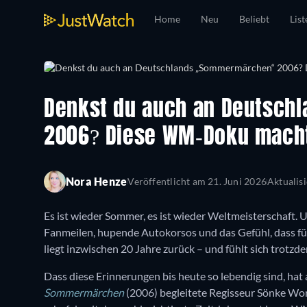
Home
Neu
Beliebt
List
Denkst du auch an Deutsc
2006? Diese WM-Doku macht
Nora Henze
Veröffentlicht am
21. Juni 2026
Aktualis
Es ist wieder Sommer, es ist wieder Weltmeisterschaft. 
Fanmeilen, hupende Autokorsos und das Gefühl, dass f
liegt inzwischen 20 Jahre zurück – und fühlt sich trotz
Dass diese Erinnerungen bis heute so lebendig sind, hat
Sommermärchen
(2006) begleitete Regisseur Sönke Wo