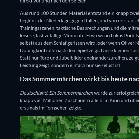
direkt vor und nach den Spielen.
Aus rund 100 Stunden Material entstand ein knapp zwei
beginnt, der Niederlage gegen Italien, und von dort aus
Trainingsszenen, taktische Besprechungen und die mit
leisere, fast zufällige Momente. Etwa wenn Lukas Podolski
selbst) aus dem Schlaf gerissen wird, oder wenn Oliver Neu
Dopingkontrolle nach dem Spiel zeigt. Diese kleinen, fa
Statt nur Tore und Jubelbilder aneinanderzureihen, zeig
Leistung zeigt, sondern einfach nur sie selbst ist.
Das Sommermärchen wirkt bis heute na
Deutschland. Ein Sommermärchen
wurde zur erfolgreich
knapp vier Millionen Zuschauern allein im Kino und übe
erstmals im Fernsehen zeigte.