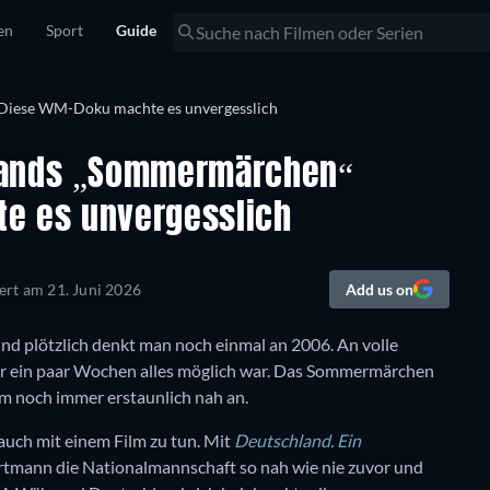
en
Sport
Guide
hlands „Sommermärchen“
e es unvergesslich
iert am
21. Juni 2026
Add us on
Und plötzlich denkt man noch einmal an 2006. An volle
ür ein paar Wochen alles möglich war. Das Sommermärchen
dem noch immer erstaunlich nah an.
 auch mit einem Film zu tun. Mit
Deutschland. Ein
rtmann die Nationalmannschaft so nah wie nie zuvor und