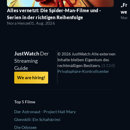
„Fro
Alles vernetzt: Die Spider-Man-Filme und -
wei
Serien in der richtigen Reihenfolge
Nora
Nora Henze
01. Aug. 2026
JustWatch
Der
© 2026 JustWatch Alle externen
Inhalte bleiben Eigentum des
Streaming
rechtmäßigen Besitzers.
(3.13.0)
Guide
Privatsphäre-Kontrollcenter
We are hiring!
Top 5 Filme
Der Astronaut - Project Hail Mary
Glennkill: Ein Schafskrimi
Die Odyssee