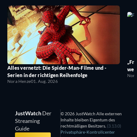
„Fro
Alles vernetzt: Die Spider-Man-Filme und -
wei
Serien in der richtigen Reihenfolge
Nora
Nora Henze
01. Aug. 2026
JustWatch
Der
© 2026 JustWatch Alle externen
Inhalte bleiben Eigentum des
Streaming
rechtmäßigen Besitzers.
(3.13.0)
Guide
Privatsphäre-Kontrollcenter