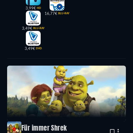
3,99€
HD
16,77€
BLU-RAY
3,49€
BLU-RAY
3,49€
DVD
Für immer Shrek