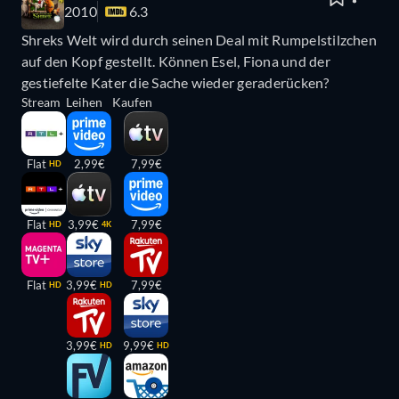
2010
6.3
Shreks Welt wird durch seinen Deal mit Rumpelstilzchen
auf den Kopf gestellt. Können Esel, Fiona und der
gestiefelte Kater die Sache wieder geraderücken?
Stream
Leihen
Kaufen
Flat
2,99€
7,99€
HD
Flat
3,99€
7,99€
HD
4K
Flat
3,99€
7,99€
HD
HD
3,99€
9,99€
HD
HD