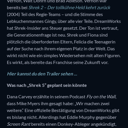
Vernon, Walt Dohrn und Brad Ableson. Vernon war
bereits bei
Shrek 2 – Der tollkühne Held kehrt zurück
(2004) Teil des Regie-Teams – und die Stimme des
Lebkuchenmannes Gingy, über alle vier Teile. DreamWorks
hat Shrek-Insider ans Steuer gesetzt. Der Ton ist vertraut,
die Generationenfrage ist neu. Shrek und Fiona sind
plötzlich die überforderten Eltern, Felicia die Teenagerin
auf der Suche nach ihrem eigenen Platz in der Welt. Das
wirkt nicht wie ein simples Wiedersehen mit alten Figuren.
Es wirkt, als bereite das Franchise seine Zukunft vor.
Hier kannst du den Trailer sehen ...
Was nach „Shrek 5“ geplant sein könnte
Dana Carvey erzählte in seinem Podcast
Fly on the Wall
,
dass Mike Myers ihm gesagt habe: „Wir machen zwei
weitere.“ Eine offizielle Bestätigung von DreamWorks gibt
es bislang nicht. Allerdings hat Eddie Murphy gegenüber
Screen Rant
bereits einen Donkey-Ableger angekündigt,