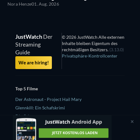
Nora Henze
01. Aug. 2026
JustWatch
Der
© 2026 JustWatch Alle externen
Inhalte bleiben Eigentum des
Streaming
rechtmäßigen Besitzers.
(3.13.0)
Guide
Privatsphäre-Kontrollcenter
We are hiring!
Top 5 Filme
Der Astronaut - Project Hail Mary
Glennkill: Ein Schafskrimi
Die Odyssee
Masters of the Universe
Obsession – Du sollst mich lieben