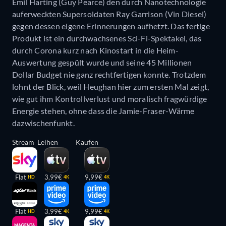
Emil Harting (Guy Pearce) den durch Nanotechnologie
auferweckten Supersoldaten Ray Garrison (Vin Diesel)
gegen dessen eigene Erinnerungen aufhetzt. Das fertige
Produkt ist ein durchwachsenes Sci-Fi-Spektakel, das
durch Corona kurz nach Kinostart in die Heim-
Auswertung gespült wurde und seine 45 Millionen
Dollar Budget nie ganz rechtfertigen konnte. Trotzdem
lohnt der Blick, weil Heughan hier zum ersten Mal zeigt,
wie gut ihm Kontrollverlust und moralisch fragwürdige
Energie stehen, ohne dass die Jamie-Fraser-Wärme
dazwischenfunkt.
Stream
Leihen
Kaufen
Flat
3,99€
9,99€
HD
4K
4K
Flat
3,99€
9,99€
HD
4K
4K