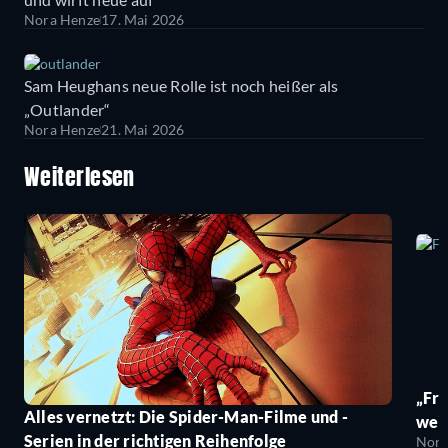
Nora Henze
17. Mai 2026
Sam Heughans neue Rolle ist noch heißer als
„Outlander“
Nora Henze
21. Mai 2026
Weiterlesen
„Fro
Alles vernetzt: Die Spider-Man-Filme und -
wei
Serien in der richtigen Reihenfolge
Nora