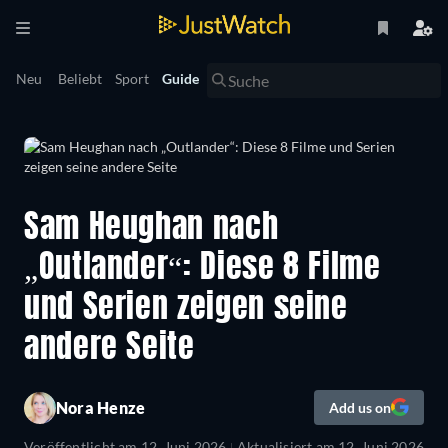
Neu
Beliebt
Sport
Guide
Sam Heughan nach
„Outlander“: Diese 8 Filme
und Serien zeigen seine
andere Seite
Nora Henze
Add us on
Veröffentlicht am
12. Juni 2026
Aktualisiert am
12. Juni 2026