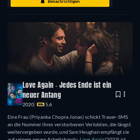
Benachrichtigen
Love Again - Jedes Ende ist ein
neuer Anfang
2020
5.6
Eine Frau (Priyanka Chopra Jonas) schickt Trauer-SMS
an die Nummer ihres verstorbenen Verlobten, die längst
weitervergeben wurde, und Sam Heughan empfängt sie
auf seinem neuen Arbeitshandy.
Love Again
(2023) ist