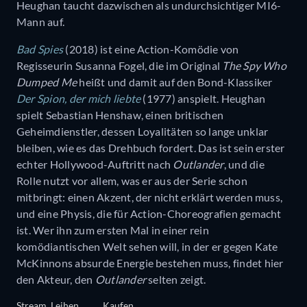
Heughan taucht dazwischen als undurchsichtiger MI6-
Mann auf.
Bad Spies
(2018) ist eine Action-Komödie von
Regisseurin Susanna Fogel, die im Original
The Spy Who
Dumped Me
heißt und damit auf den Bond-Klassiker
Der Spion, der mich liebte
(1977) anspielt. Heughan
spielt Sebastian Henshaw, einen britischen
Geheimdienstler, dessen Loyalitäten so lange unklar
bleiben, wie es das Drehbuch fordert. Das ist sein erster
echter Hollywood-Auftritt nach
Outlander
, und die
Rolle nutzt vor allem, was er aus der Serie schon
mitbringt: einen Akzent, der nicht erklärt werden muss,
und eine Physis, die für Action-Choreografien gemacht
ist. Wer ihn zum ersten Mal in einer rein
komödiantischen Welt sehen will, in der er gegen Kate
McKinnons absurde Energie bestehen muss, findet hier
den Akteur, den
Outlander
selten zeigt.
Stream
Leihen
Kaufen