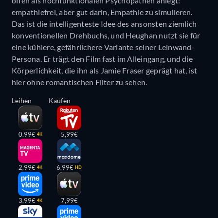
offen als hochfunktionalen Psychopathen anlegt:
empathiefrei, aber gut darin, Empathie zu simulieren.
Das ist die intelligenteste Idee des ansonsten ziemlich
konventionellen Drehbuchs, und Heughan nutzt sie für
eine kühlere, gefährlichere Variante seiner Leinwand-
Persona. Er trägt den Film fast im Alleingang, und die
Körperlichkeit, die ihn als Jamie Fraser geprägt hat, ist
hier ohne romantischen Filter zu sehen.
Leihen
Kaufen
0,99€
5,99€
4K
2,99€
6,99€
4K
HD
3,99€
7,99€
4K