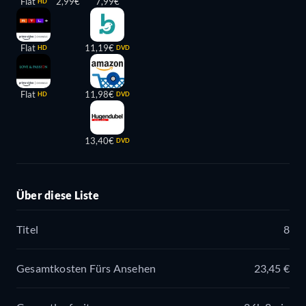
Flat
2,99€
7,99€
HD
Flat
11,19€
HD
DVD
Flat
11,98€
HD
DVD
13,40€
DVD
Über diese Liste
Titel
8
Gesamtkosten Fürs Ansehen
23,45 €