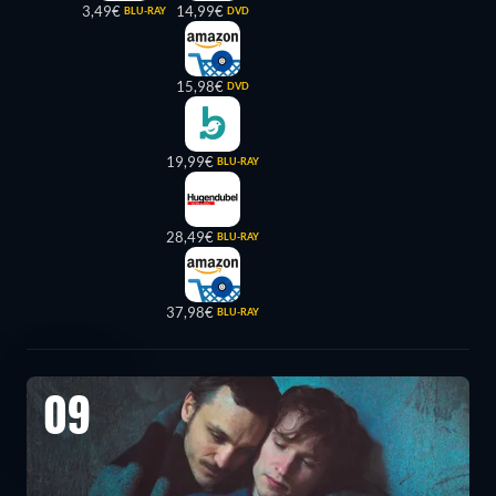
3,49€
14,99€
BLU-RAY
DVD
15,98€
DVD
19,99€
BLU-RAY
28,49€
BLU-RAY
37,98€
BLU-RAY
09