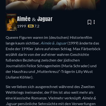
Aimée & Jaguar
1999
7.2
Queere Figuren waren im (deutschen) Historienfilm
lange kaum sichtbar.
Aimée & Jaguar
(1999) änderte das
Ende der 1990er Jahre auf einen Schlag. Max Färberböck
erzählt darin von der auf einer wahren Geschichte
fußenden Beziehung zwischen der jüdischen
Journalistin Felice Schragenheim (Maria Schrader) und
der Hausfrau und „Mutterkreuz“-Trägerin Lilly Wust
(Juliane Köhler).
Sie verlieben sich ausgerechnet während des Zweiten
Weltkriegs ineinander, der Film ist also weit mehr als
eine klassische Romanze. Vielmehr verknüpft
Aimée &
Jaguar
persönliche Sehnsüchte mit den Verwerfungen