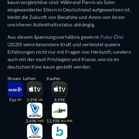
kaum vergleichbar sind: Während Parvis als Sohn
eingewanderter Eltern in Deutschland aufgewachsen ist,
bleibt die Zukunft von Banafshe und Amon von ihrem
unsicheren Aufenthaltsstatus abhängig.
Aus diesem Spannungsverhältnis gewinnt
Futur Drei
(2020) seine besondere Kraft und verbindet queere
Erfahrungen nicht nur mit Fragen von Herkunft, sondern
auch mit der nach Privilegien und Klasse, wie sie im
deutschen Kino kaum gestellt werden.
Stream
Leihen
Kaufen
Flat
3,99€
8,99€
HD
HD
3,49€
12,99€
DVD
BLU-RAY