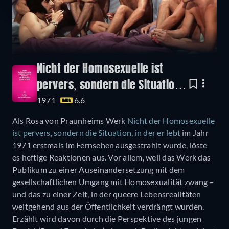
Nicht der Homosexuelle ist
pervers, sondern die Situation,
1971
6.6
in der er lebt
Als Rosa von Praunheims Werk
Nicht der Homosexuelle
ist pervers, sondern die Situation, in der er lebt
im Jahr
1971 erstmals im Fernsehen ausgestrahlt wurde, löste
es heftige Reaktionen aus. Vor allem, weil das Werk das
Publikum zu einer Auseinandersetzung mit dem
gesellschaftlichen Umgang mit Homosexualität zwang –
und das zu einer Zeit, in der queere Lebensrealitäten
weitgehend aus der Öffentlichkeit verdrängt wurden.
Erzählt wird davon durch die Perspektive des jungen