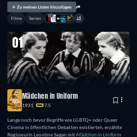
Zu meinen Listen hinzufügen
221
Filme
Serien
01
Mädchen in Uniform
1931
7.5
Lange noch bevor Begriffe wie LGBTQ+ oder Queer
Cinema in öffentlichen Debatten existierten, erzählte
Regisseurin Leontine Sagan mit
Mädchen in Uniform