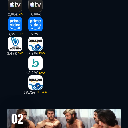
3,99€
6,99€
HD
3,99€
6,99€
HD
3,49€
12,99€
DVD
DVD
18,99€
DVD
19,72€
BLU-RAY
02