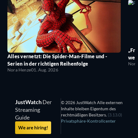
„Fro
Alles vernetzt: Die Spider-Man-Filme und -
wei
Serien in der richtigen Reihenfolge
Nora
Nora Henze
01. Aug. 2026
JustWatch
Der
© 2026 JustWatch Alle externen
Inhalte bleiben Eigentum des
Streaming
rechtmäßigen Besitzers.
(3.13.0)
Guide
Privatsphäre-Kontrollcenter
We are hiring!