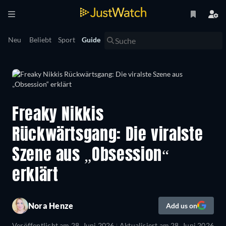
Neu
Beliebt
Sport
Guide
Freaky Nikkis
Rückwärtsgang: Die viralste
Szene aus „Obsession“
erklärt
Nora Henze
Add us on
Veröffentlicht am
28. Juni 2026
Aktualisiert am
28. Juni 2026