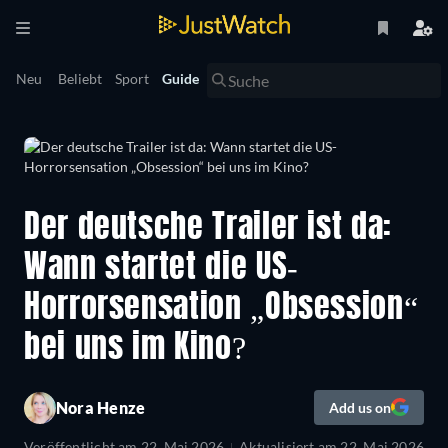
Neu
Beliebt
Sport
Guide
Der deutsche Trailer ist da:
Wann startet die US-
Horrorsensation „Obsession“
bei uns im Kino?
Nora Henze
Add us on
Veröffentlicht am
22. Mai 2026
Aktualisiert am
22. Mai 2026