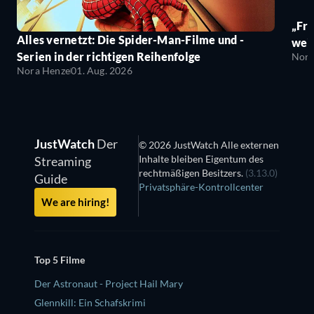
„Fro
Alles vernetzt: Die Spider-Man-Filme und -
wei
Serien in der richtigen Reihenfolge
Nora
Nora Henze
01. Aug. 2026
JustWatch
Der
© 2026 JustWatch Alle externen
Inhalte bleiben Eigentum des
Streaming
rechtmäßigen Besitzers.
(3.13.0)
Guide
Privatsphäre-Kontrollcenter
We are hiring!
Top 5 Filme
Der Astronaut - Project Hail Mary
Glennkill: Ein Schafskrimi