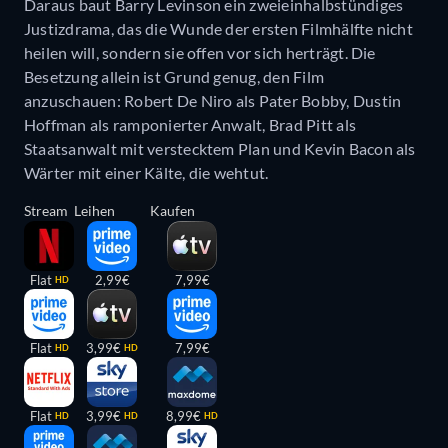
Daraus baut Barry Levinson ein zweieinhalbstündiges
Justizdrama, das die Wunde der ersten Filmhälfte nicht
heilen will, sondern sie offen vor sich herträgt. Die
Besetzung allein ist Grund genug, den Film
anzuschauen: Robert De Niro als Pater Bobby, Dustin
Hoffman als ramponierter Anwalt, Brad Pitt als
Staatsanwalt mit verstecktem Plan und Kevin Bacon als
Wärter mit einer Kälte, die wehtut.
Stream
Leihen
Kaufen
Flat
2,99€
7,99€
HD
Flat
3,99€
7,99€
HD
HD
Flat
3,99€
8,99€
HD
HD
HD