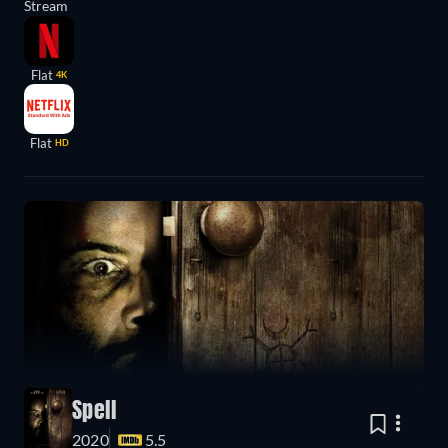
Stream
Flat
4K
Flat
HD
Spell
2020
5.5