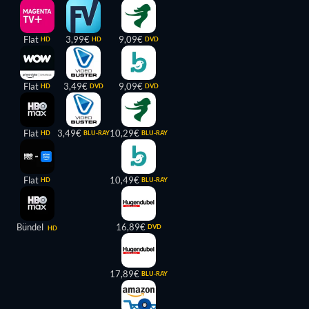
Flat
3,99€
9,09€
HD
HD
DVD
Flat
3,49€
9,09€
HD
DVD
DVD
Flat
3,49€
10,29€
HD
BLU-RAY
BLU-RAY
Flat
10,49€
HD
BLU-RAY
Bündel
16,89€
DVD
HD
17,89€
BLU-RAY