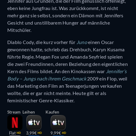
Jennifer aus Gründen, die der Film genüsslich offenlegt,
eben keine Jungfrau ist. Was zurückkommt, ist nicht
mehr ganz sie selbst, sondern ein Dämon mit Jennifers
Gesicht und unstillbarem Hunger auf männliche
Mitschüler.
Diablo Cody, die kurz vorher für
Juno
einen Oscar
gewonnen hatte, schrieb das Drehbuch, Karyn Kusama
führte Regie. Megan Fox und Amanda Seyfried spielen
die zwei Freundinnen, deren Beziehung den eigentlichen
Kern des Films bildet. An den Kinokassen war
Jennifer’s
Body – Jungs nach ihrem Geschmack
2009 ein Flop, weil
das Marketing den Film an Teenagerjungen verkaufen
wollte, die er gar nicht meinte. Heute gilt er als
feministischer Genre-Klassiker.
Stream
Leihen
Kaufen
Flat
3,99€
9,99€
HD
HD
HD