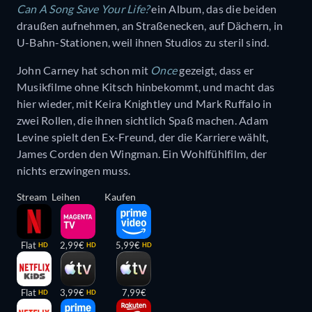
Can A Song Save Your Life?
ein Album, das die beiden
draußen aufnehmen, an Straßenecken, auf Dächern, in
U-Bahn-Stationen, weil ihnen Studios zu steril sind.
John Carney hat schon mit
Once
gezeigt, dass er
Musikfilme ohne Kitsch hinbekommt, und macht das
hier wieder, mit Keira Knightley und Mark Ruffalo in
zwei Rollen, die ihnen sichtlich Spaß machen. Adam
Levine spielt den Ex-Freund, der die Karriere wählt,
James Corden den Wingman. Ein Wohlfühlfilm, der
nichts erzwingen muss.
Stream
Leihen
Kaufen
Flat
2,99€
5,99€
HD
HD
HD
Flat
3,99€
7,99€
HD
HD