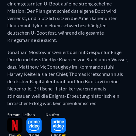
einem getarnten U-Boot auf eine streng geheime
Mission. Der Plan geht schief, das eigene Boot wird
versenkt, und plötzlich sitzen die Amerikaner unter
Lieutenant Tyler in einem schwerbeschädigten
deutschen U-Boot fest, während die gesamte
Kriegsmarine sie sucht.
Jonathan Mostow inszeniert das mit Gespür für Enge,
Druck und das ständige Knarren von Stahl unter Wasser,
dazu Matthew McConaughey im Kommandostuhl,
Harvey Keitel als alter Chief, Thomas Kretschmann als
deutscher Kapitänleutnant und Jon Bon Jovi in einer
Nebenrolle. Britische Historiker waren damals
stinksauer, weil die Enigma-Erbeutung historisch ein
britischer Erfolg war, kein amerikanischer.
Stream
Leihen
Kaufen
Flat
2,99€
5,99€
HD
HD