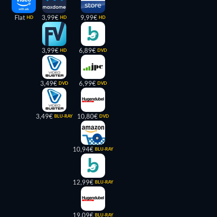
Flat
3,99€
9,99€
HD
HD
HD
3,99€
6,89€
HD
DVD
3,49€
6,99€
DVD
DVD
3,49€
10,80€
BLU-RAY
DVD
10,94€
BLU-RAY
12,99€
BLU-RAY
19,09€
BLU-RAY