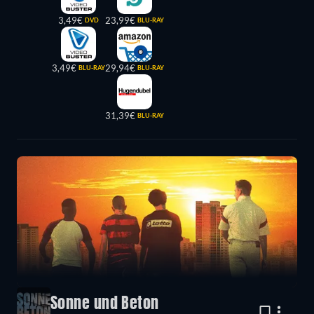
3,49€
23,99€
DVD
BLU-RAY
3,49€
29,94€
BLU-RAY
BLU-RAY
31,39€
BLU-RAY
Sonne und Beton