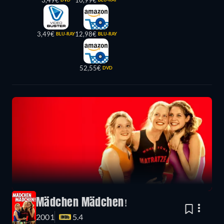
3,49€
10,99€
3,49€
12,98€
BLU-RAY
BLU-RAY
52,55€
DVD
Mädchen Mädchen!
2001
5.4