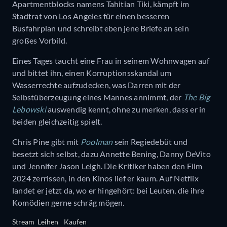
Apartmentblocks namens Tahitian Tiki, kämpft im
Stadtrat von Los Angeles für einen besseren
Busfahrplan und schreibt eben jene Briefe an sein
großes Vorbild.
Eines Tages taucht eine Frau in seinem Wohnwagen auf
und bittet ihn, einen Korruptionsskandal um
Wasserrechte aufzudecken, was Darren mit der
Selbstüberzeugung eines Mannes annimmt, der
The Big
Lebowski
auswendig kennt, ohne zu merken, dass er in
beiden gleichzeitig spielt.
Chris Pine gibt mit
Poolman
sein Regiedebüt und
besetzt sich selbst, dazu Annette Bening, Danny DeVito
und Jennifer Jason Leigh. Die Kritiker haben den Film
2024 zerrissen, in den Kinos lief er kaum. Auf Netflix
landet er jetzt da, wo er hingehört: bei Leuten, die ihre
Komödien gerne schräg mögen.
Stream
Leihen
Kaufen