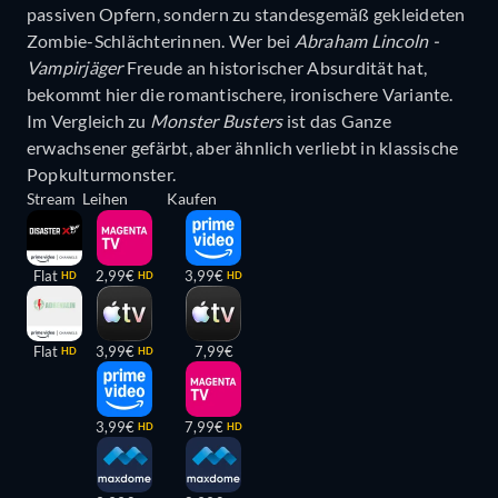
passiven Opfern, sondern zu standesgemäß gekleideten
Zombie-Schlächterinnen. Wer bei
Abraham Lincoln -
Vampirjäger
Freude an historischer Absurdität hat,
bekommt hier die romantischere, ironischere Variante.
Im Vergleich zu
Monster Busters
ist das Ganze
erwachsener gefärbt, aber ähnlich verliebt in klassische
Popkulturmonster.
Stream
Leihen
Kaufen
Flat
2,99€
3,99€
HD
HD
HD
Flat
3,99€
7,99€
HD
HD
3,99€
7,99€
HD
HD