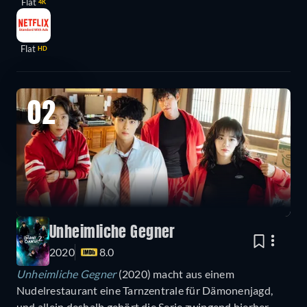
Flat
4K
Flat
HD
02
Unheimliche Gegner
2020
8.0
Unheimliche Gegner
(2020) macht aus einem
Nudelrestaurant eine Tarnzentrale für Dämonenjagd,
und allein deshalb gehört die Serie zwingend hierher.