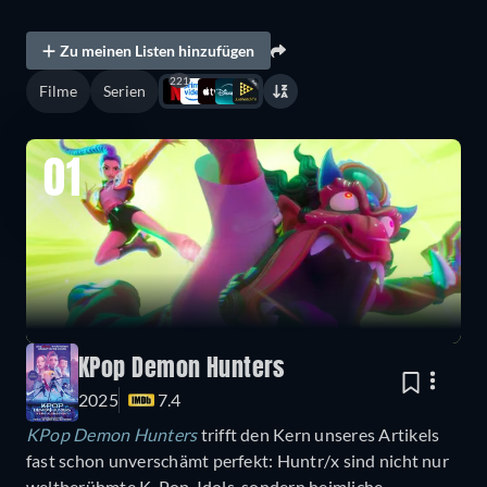
Zu meinen Listen hinzufügen
221
Filme
Serien
01
KPop Demon Hunters
2025
7.4
KPop Demon Hunters
trifft den Kern unseres Artikels
fast schon unverschämt perfekt: Huntr/x sind nicht nur
weltberühmte K-Pop-Idols, sondern heimliche