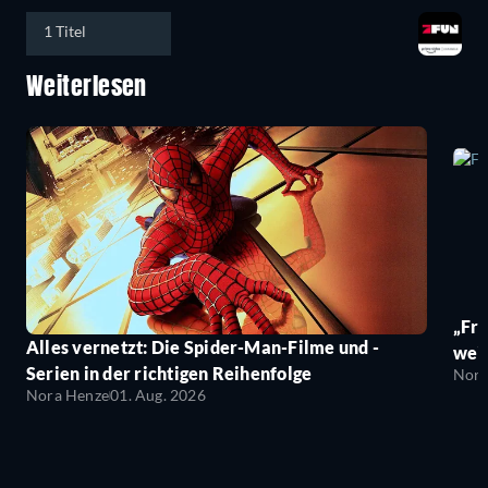
1 Titel
Weiterlesen
„Fro
Alles vernetzt: Die Spider-Man-Filme und -
wei
Serien in der richtigen Reihenfolge
Nora
Nora Henze
01. Aug. 2026