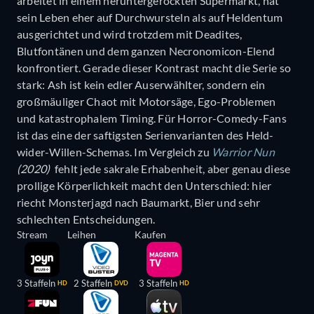
arbeitet in einem heruntergerockten Supermarkt, hat
sein Leben eher auf Durchwursteln als auf Heldentum
ausgerichtet und wird trotzdem mit Deadites,
Blutfontänen und dem ganzen Necronomicon-Elend
konfrontiert. Gerade dieser Kontrast macht die Serie so
stark: Ash ist kein edler Auserwählter, sondern ein
großmäuliger Chaot mit Motorsäge, Ego-Problemen
und katastrophalem Timing. Für Horror-Comedy-Fans
ist das eine der saftigsten Serienvarianten des Held-
wider-Willen-Schemas. Im Vergleich zu
Warrior Nun
(2020)
fehlt jede sakrale Erhabenheit, aber genau diese
prollige Körperlichkeit macht den Unterschied: hier
riecht Monsterjagd nach Baumarkt, Bier und sehr
schlechten Entscheidungen.
Stream
Leihen
Kaufen
3 Staffeln
2 Staffeln
3 Staffeln
HD
DVD
HD