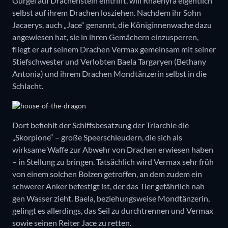
Gurgel auf Drachenstein eintrifft, will Rhaenyra eigentlich
selbst auf ihrem Drachen losziehen. Nachdem ihr Sohn
Jacaerys, auch „Jace“ genannt, die Königinnenwache dazu
angewiesen hat, sie in ihren Gemächern einzusperren,
fliegt er auf seinem Drachen Vermax gemeinsam mit seiner
Stiefschwester und Verlobten Baela Targaryen (Bethany
Antonia) und ihrem Drachen Mondtänzerin selbst in die
Schlacht.
Dort befiehlt der Schiffsbesatzung der Triarchie die
„Skorpione“ – große Speerschleudern, die sich als
wirksame Waffe zur Abwehr von Drachen erwiesen haben
– in Stellung zu bringen. Tatsächlich wird Vermax sehr früh
von einem solchen Bolzen getroffen, an dem zudem ein
schwerer Anker befestigt ist, der das Tier gefährlich nah
gen Wasser zieht. Baela, beziehungsweise Mondtänzerin,
gelingt es allerdings, das Seil zu durchtrennen und Vermax
sowie seinen Reiter Jace zu retten.