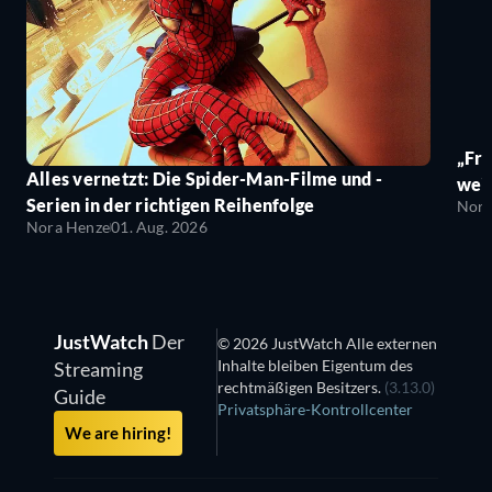
„Fro
Alles vernetzt: Die Spider-Man-Filme und -
wei
Serien in der richtigen Reihenfolge
Nora
Nora Henze
01. Aug. 2026
JustWatch
Der
© 2026 JustWatch Alle externen
Inhalte bleiben Eigentum des
Streaming
rechtmäßigen Besitzers.
(3.13.0)
Guide
Privatsphäre-Kontrollcenter
We are hiring!