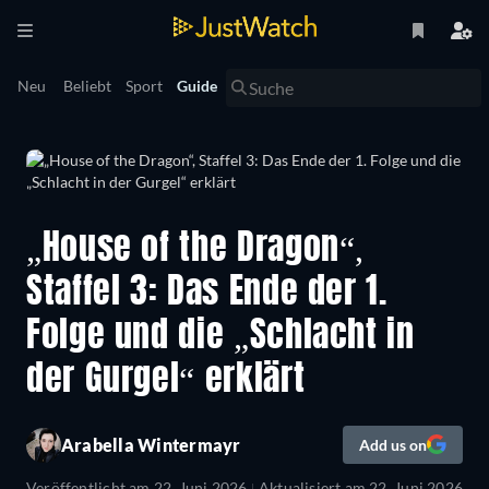
Neu
Beliebt
Sport
Guide
„House of the Dragon“,
Staffel 3: Das Ende der 1.
Folge und die „Schlacht in
der Gurgel“ erklärt
Arabella Wintermayr
Add us on
Veröffentlicht am
22. Juni 2026
Aktualisiert am
22. Juni 2026