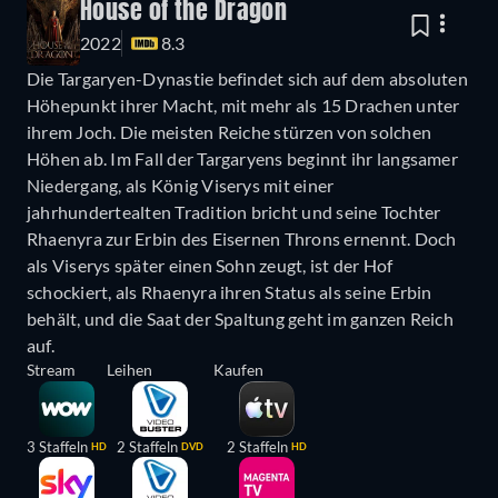
House of the Dragon
2022
8.3
Die Targaryen-Dynastie befindet sich auf dem absoluten
Höhepunkt ihrer Macht, mit mehr als 15 Drachen unter
ihrem Joch. Die meisten Reiche stürzen von solchen
Höhen ab. Im Fall der Targaryens beginnt ihr langsamer
Niedergang, als König Viserys mit einer
jahrhundertealten Tradition bricht und seine Tochter
Rhaenyra zur Erbin des Eisernen Throns ernennt. Doch
als Viserys später einen Sohn zeugt, ist der Hof
schockiert, als Rhaenyra ihren Status als seine Erbin
behält, und die Saat der Spaltung geht im ganzen Reich
auf.
Stream
Leihen
Kaufen
3 Staffeln
2 Staffeln
2 Staffeln
HD
DVD
HD