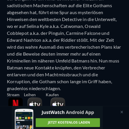
sadistischen Machenschaften auf die Elite Gothams
abgesehen hat, führt eine Spur aus mysteriösen
Hinweisen den weltbesten Detective in die Unterwelt,
wo er auf Selina Kyle a.k.a. Catwoman, Oswald
Cobblepot a.k.a. der Pinguin, Carmine Falcone und
Edward Nashton a.k.a. der Riddler stößt. Mit der Zeit
wird das wahre Ausmaß des verbrecherischen Plans klar
und die Beweise deuten immer mehr auf einen
Kriminellen im näheren Umfeld Batmans hin. Nun muss
Batman neue Kontakte knüpfen, den Verbrecher
entlarven und den Machtmissbrauch und die
Korruption, die Gotham schon lange im Griff haben,
gnadenlos niederschlagen.
Stream
Leihen
Kaufen
Flat
3,99€
4,99€
HD
4K
4K