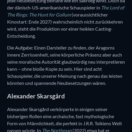
jede Neubesetzung beinahe wie ein Sakrileg wirkt. Doch da
der dänisch-US-amerikanische Schauspieler in
The Lord of
The Rings: The Hunt for Gollum
(voraussichtlicher
Kinostart: Ende 2027) wahrscheinlich nicht zurückkehren
wird, steht die Produktion vor einer heiklen Casting-
Entscheidung.
Die Aufgabe: Einen Darsteller zu finden, der Aragorns
innere Zerrissenheit, seine körperliche Präsenz aber auch
seine moralische Autorität glaubwürdig neu interpretieren
kann – ohne bloße Kopie zu sein. Hier sind acht
Schauspieler, die unserer Meinung nach genau das leisten
könnten und spannende Neubesetzungen wären.
Alexander Skarsgård
Alexander Skarsgård verkörperte in einigen seiner
bisherigen Rollen eine archaische, fast mythologische
Form von Männlichkeit, die perfekt in J.R.R. Tolkiens Welt
passen würde. In
The Northman
(2022) etwa hat er