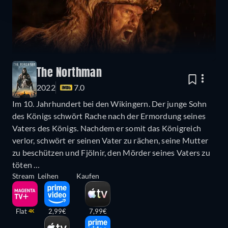
The Northman
2022
7.0
Im 10. Jahrhundert bei den Wikingern. Der junge Sohn
des Königs schwört Rache nach der Ermordung seines
Vaters des Königs. Nachdem er somit das Königreich
verlor, schwört er seinen Vater zu rächen, seine Mutter
zu beschützen und Fjölnir, den Mörder seines Vaters zu
töten …
Stream
Leihen
Kaufen
Flat
2,99€
7,99€
4K