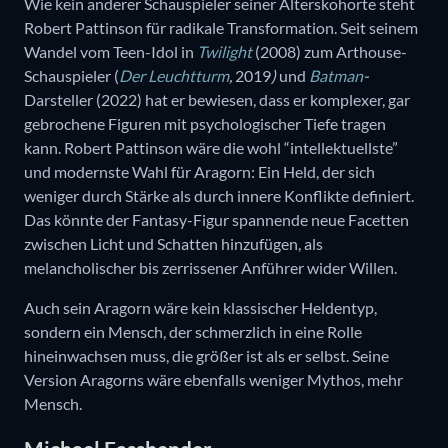
Wie kein anderer Schauspieler seiner Alterskohorte steht
Robert Pattinson für radikale Transformation. Seit seinem
Wandel vom Teen-Idol in
Twilight
(2008) zum Arthouse-
Schauspieler (
Der Leuchtturm
,
2019
)
und
Batman
-
Darsteller (2022) hat er bewiesen, dass er komplexer, gar
gebrochene Figuren mit psychologischer Tiefe tragen
kann. Robert Pattinson wäre die wohl “intellektuellste”
und modernste Wahl für Aragorn: Ein Held, der sich
weniger durch Stärke als durch innere Konflikte definiert.
Das könnte der Fantasy-Figur spannende neue Facetten
zwischen Licht und Schatten hinzufügen, als
melancholischer bis zerrissener Anführer wider Willen.
Auch sein Aragorn wäre kein klassischer Heldentyp,
sondern ein Mensch, der schmerzlich in eine Rolle
hineinwachsen muss, die größer ist als er selbst. Seine
Version Aragorns wäre ebenfalls weniger Mythos, mehr
Mensch.