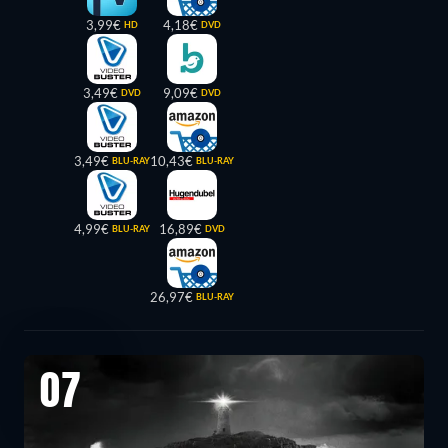
3,99€
4,18€
HD
DVD
3,49€
9,09€
DVD
DVD
3,49€
10,43€
BLU-RAY
BLU-RAY
4,99€
16,89€
BLU-RAY
DVD
26,97€
BLU-RAY
07