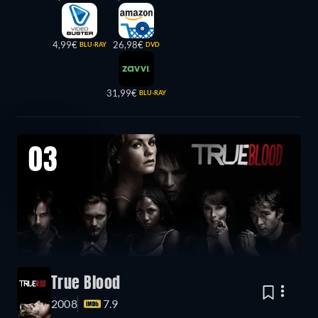
4,99€
26,98€
BLU-RAY
DVD
31,99€
BLU-RAY
03
True Blood
2008
7.9