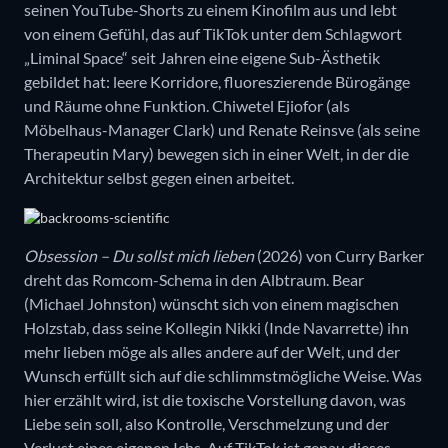
seinen YouTube-Shorts zu einem Kinofilm aus und lebt
von einem Gefühl, das auf TikTok unter dem Schlagwort
„Liminal Space“ seit Jahren eine eigene Sub-Ästhetik
gebildet hat: leere Korridore, fluoreszierende Bürogänge
und Räume ohne Funktion. Chiwetel Ejiofor (als
Möbelhaus-Manager Clark) und Renate Reinsve (als seine
Therapeutin Mary) bewegen sich in einer Welt, in der die
Architektur selbst gegen einen arbeitet.
Obsession – Du sollst mich lieben
(2026) von Curry Barker
dreht das Romcom-Schema in den Albtraum. Bear
(Michael Johnston) wünscht sich von einem magischen
Holzstab, dass seine Kollegin Nikki (Inde Navarrette) ihn
mehr lieben möge als alles andere auf der Welt, und der
Wunsch erfüllt sich auf die schlimmstmögliche Weise. Was
hier erzählt wird, ist die toxische Vorstellung davon, was
Liebe sein soll, also Kontrolle, Verschmelzung und der
Verlust eines eigenen Ichs. Auf TikTok ist genau dieses