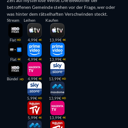
Zeit auf mysteriöse Weise. Die Bewohner der
betroffenen Gemeinde stehen vor der Frage, wer oder
was hinter dem rätselhaften Verschwinden steckt.
Stream
Leihen
Kaufen
Flat
4,99€
13,99€
HD
4K
4K
Flat
4,99€
13,99€
4K
4K
4K
Bündel
4,99€
13,99€
4K
HD
HD
5,99€
13,99€
HD
HD
5,99€
13,99€
4K
4K