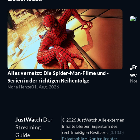
„Fro
Alles vernetzt: Die Spider-Man-Filme und -
wei
Serien in der richtigen Reihenfolge
Nora
Nora Henze
01. Aug. 2026
JustWatch
Der
© 2026 JustWatch Alle externen
Inhalte bleiben Eigentum des
Streaming
rechtmäßigen Besitzers.
(3.13.0)
Guide
Privatsphäre-Kontrollcenter