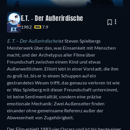
E.T. - Der Außerirdische
1982
7.9
E. T. – Der Außerirdische
ist Steven Spielbergs
Meisterwerk über das, was Einsamkeit mit Menschen
macht, und der Archetypus aller Filme über
Freundschaft zwischen einem Kind und etwas
Außerweltlichem. Elliott lebt in einer Vorstadt, die ihm
zu groß ist, bis er in einem Schuppen auf ein
gestrandetes Wesen trifft, das genauso verloren ist wie
er. Was Spielberg mit dieser Freundschaft unternimmt,
ist keine Sentimentalität, sondern eine präzise
emotionale Mechanik: Zwei Außenseiter finden
einander ohne gemeinsame Referenz außer der
Abwesenheit von Zugehörigkeit.
Der Film erhielt 1983 vier Oscars und ist bis heute einer