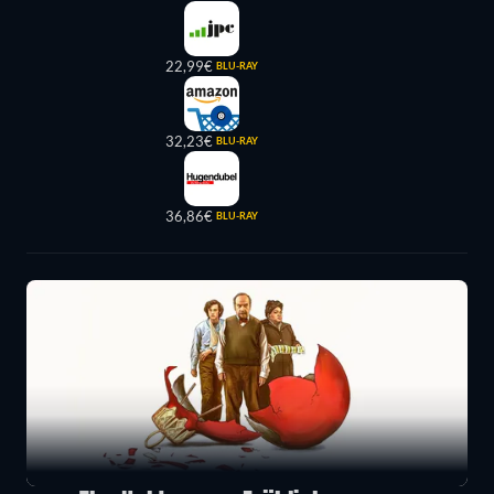
22,99€
BLU-RAY
32,23€
BLU-RAY
36,86€
BLU-RAY