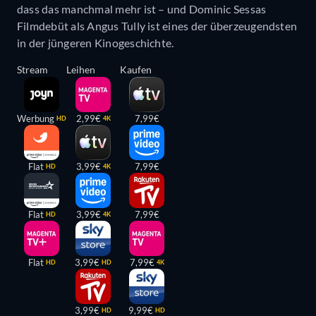
dass das manchmal mehr ist – und Dominic Sessas
Filmdebüt als Angus Tully ist eines der überzeugendsten
in der jüngeren Kinogeschichte.
Stream
Leihen
Kaufen
Werbung
2,99€
7,99€
HD
4K
Flat
3,99€
7,99€
HD
4K
Flat
3,99€
7,99€
HD
4K
Flat
3,99€
7,99€
HD
HD
4K
3,99€
9,99€
HD
HD