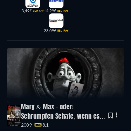
3,49€
14,99€
BLU-RAY
BLU-RAY
23,09€
BLU-RAY
Mary & Max - oder:
Schrumpfen Schafe, wenn es
2009
8.1
regnet?