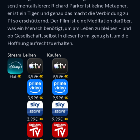
sentimentalisieren: Richard Parker ist keine Metapher,
er ist ein Tiger, und genau das macht die Verbindung zu
Pi so erschütternd. Der Film ist eine Meditation darüber,
was ein Mensch benötigt, um am Leben zu bleiben – und
ob Gesellschaft, selbst in dieser Form, genug ist, um die
Hoffnung aufrechtzuerhalten.
Stream
Leihen
Kaufen
Flat
3,99€
9,99€
4K
4K
4K
3,99€
9,99€
4K
4K
3,99€
9,99€
HD
HD