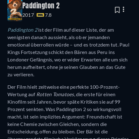
Paddington 2
2017
7.8
Paddington 2
ist der Film auf dieser Liste, der am
wenigsten danach aussieht, als ob er jemanden
emotional überrollen würde – und es trotzdem tut. Paul
Kings Fortsetzung schickt den Bären aus Peru ins
Londoner Gefängnis, wo er wider Erwarten alle um sich
herum aufheitert, ohne je seinen Glauben an das Gute
zu verlieren.
Der Film hielt zeitweise eine perfekte 100-Prozent-
Wertung auf
Rotten Tomatoes
, die erste für einen
Kinofilm seit Jahren, bevor späte Kritiken sie auf 99
Prozent senkten. Was Paddington 2 so wirkungsvoll
macht, ist sein implizites Argument: Freundschaft ist
keine Chemie zwischen Gleichen, sondern die
Entscheidung, offen zu bleiben. Der Bär ist die
überzeugendste filmische Verkörperung dieses Prinzips