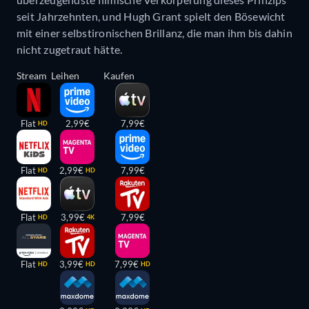
seit Jahrzehnten, und Hugh Grant spielt den Bösewicht
mit einer selbstironischen Brillanz, die man ihm bis dahin
nicht zugetraut hätte.
Stream
Leihen
Kaufen
Flat
2,99€
7,99€
HD
Flat
2,99€
7,99€
HD
HD
Flat
3,99€
7,99€
HD
4K
Flat
3,99€
7,99€
HD
HD
HD