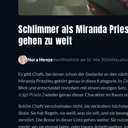
Schlimmer als Miranda Pries
gehen zu weit
Nora Henze
Veröffentlicht am
10. Mai 2026
Aktualis
Es gibt Chefs, bei denen schon der Gedanke an den nächs
Miranda Priestley gehört genau in diese Kategorie. In
De
Blick und entscheidet trotzdem mit einem einzigen Satz, 
trägt Prada 2
wieder genau dieser Charakter im Raum steh
Solche Chefs verschwinden nicht, sie verändern höchste
Skala: Sie hat Regeln, sie weiß, was sie will, und sie bewe
zerstört. Die Bosse in dieser Liste gehen weiter. Sie nu
merkt, wo sie einmal lagen, oder bauen Arbeitswelten, i