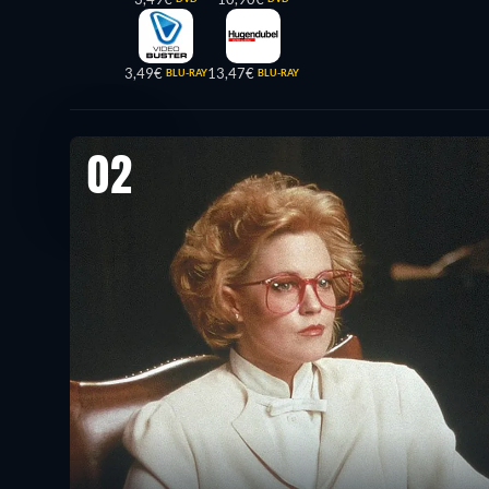
3,49€
13,47€
BLU-RAY
BLU-RAY
02