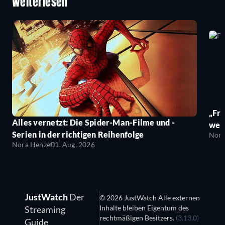
Weiterlesen
„Fro
Alles vernetzt: Die Spider-Man-Filme und -
wei
Serien in der richtigen Reihenfolge
Nora
Nora Henze
01. Aug. 2026
JustWatch
Der
© 2026 JustWatch Alle externen
Inhalte bleiben Eigentum des
Streaming
rechtmäßigen Besitzers.
(3.13.0)
Guide