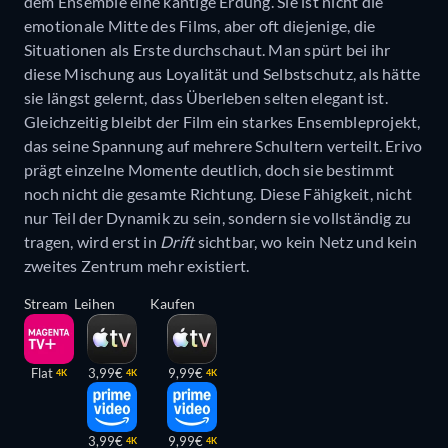
dem Ensemble eine kantige Erdung. Sie ist nicht die
emotionale Mitte des Films, aber oft diejenige, die
Situationen als Erste durchschaut. Man spürt bei ihr
diese Mischung aus Loyalität und Selbstschutz, als hätte
sie längst gelernt, dass Überleben selten elegant ist.
Gleichzeitig bleibt der Film ein starkes Ensembleprojekt,
das seine Spannung auf mehrere Schultern verteilt. Erivo
prägt einzelne Momente deutlich, doch sie bestimmt
noch nicht die gesamte Richtung. Diese Fähigkeit, nicht
nur Teil der Dynamik zu sein, sondern sie vollständig zu
tragen, wird erst in
Drift
sichtbar, wo kein Netz und kein
zweites Zentrum mehr existiert.
Stream
Leihen
Kaufen
Flat
3,99€
9,99€
4K
4K
4K
3,99€
9,99€
4K
4K