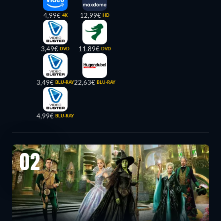
4,99€
12,99€
4K
HD
3,49€
11,89€
DVD
DVD
3,49€
22,63€
BLU-RAY
BLU-RAY
4,99€
BLU-RAY
02