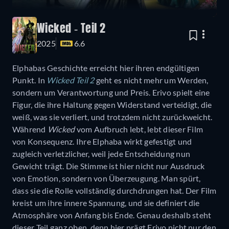
Wicked - Teil 2
2025
6.6
Elphabas Geschichte erreicht hier ihren endgültigen
Punkt. In
Wicked Teil 2
geht es nicht mehr um Werden,
sondern um Verantwortung und Preis. Erivo spielt eine
Figur, die ihre Haltung gegen Widerstand verteidigt, die
weiß, was sie verliert, und trotzdem nicht zurückweicht.
Während
Wicked
vom Aufbruch lebt, lebt dieser Film
von Konsequenz. Ihre Elphaba wirkt gefestigt und
zugleich verletzlicher, weil jede Entscheidung nun
Gewicht trägt. Die Stimme ist hier nicht nur Ausdruck
von Emotion, sondern von Überzeugung. Man spürt,
dass sie die Rolle vollständig durchdrungen hat. Der Film
kreist um ihre innere Spannung, und sie definiert die
Atmosphäre von Anfang bis Ende. Genau deshalb steht
dieser Teil ganz oben, denn hier prägt Erivo nicht nur den