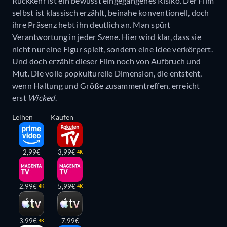
Rückkehr ist ein bewusst eingegangenes Risiko. Der Film
selbst ist klassisch erzählt, beinahe konventionell, doch
ihre Präsenz hebt ihn deutlich an. Man spürt
Verantwortung in jeder Szene. Hier wird klar, dass sie
nicht nur eine Figur spielt, sondern eine Idee verkörpert.
Und doch erzählt dieser Film noch von Aufbruch und
Mut. Die volle popkulturelle Dimension, die entsteht,
wenn Haltung und Größe zusammentreffen, erreicht
erst
Wicked
.
Leihen
Kaufen
2,99€
3,99€
4K
2,99€
5,99€
4K
4K
3,99€
7,99€
4K