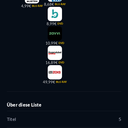
8,68€
BLU-RAY
4,99€
BLU-RAY
8,99€
DVD
10,99€
DVD
16,89€
DVD
49,99€
BLU-RAY
Über diese Liste
Titel
5