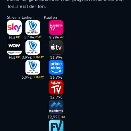
Ton, sie ist der Ton.
Stream
Leihen
Kaufen
Flat
3,49€
9,99€
HD
DVD
4K
Flat
3,99€
11,99€
HD
BLU-RAY
5,99€
11,99€
BLU-RAY
12,99€
12,99€
HD