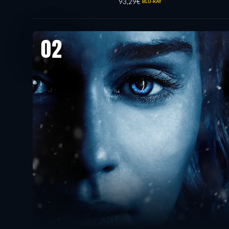
93,29€
BLU-RAY
02