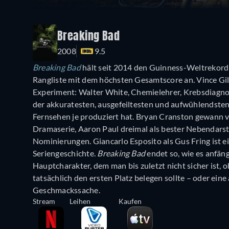
Breaking Bad
2008
9.5
Breaking Bad
hält seit 2014 den Guinness-Weltrekord al
Rangliste mit dem höchsten Gesamtscore an. Vince Gill
Experiment: Walter White, Chemielehrer, Krebsdiagnos
der akkuratesten, ausgefeiltesten und aufwühlendsten
Fernsehen je produziert hat. Bryan Cranston gewann v
Dramaserie, Aaron Paul dreimal als bester Nebendarst
Nominierungen. Giancarlo Esposito als Gus Fring ist e
Seriengeschichte.
Breaking Bad
endet so, wie es anfäng
Hauptcharakter, dem man bis zuletzt nicht sicher ist, 
tatsächlich den ersten Platz belegen sollte – oder eine 
Geschmackssache.
Stream
Leihen
Kaufen