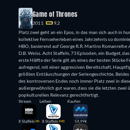
Game of Thrones
2011
9.2
Platz zwei geht an ein Epos, in das man sich auch in h
kollektive Fernseherleben eines Jahrzehnts so dominie
HBO, basierend auf George R.R. Martins Romanreihe
A
D.B. Weiss. Acht Staffeln, 73 Episoden, ein Budget, das
erste Hälfte der Serie gilt als eines der besten Stücke
aufregend, mit einer aggressiven Bereitschaft, Hauptfigur
größten Enttäuschungen der Seriengeschichte. Beides
des kontroversen Endes noch immer Platz zwei in diese
außergewöhnlich gut waren, dass sie die letzten zwei ü
popkulturellen Relevanz gerechtfertigt.
Stream
Leihen
Kaufen
8 Staffeln
8 Staffeln
59,99€
HD
DVD