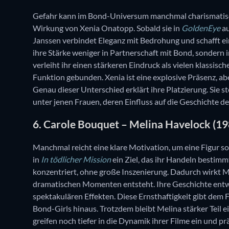
Gefahr kann im Bond-Universum manchmal charismatisch
Wirkung von Xenia Onatopp. Sobald sie in
GoldenEye
au
Janssen verbindet Eleganz mit Bedrohung und schafft eine
ihre Stärke weniger in Partnerschaft mit Bond, sondern i
verleiht ihr einen stärkeren Eindruck als vielen klassisch
Funktion gebunden. Xenia ist eine explosive Präsenz, abe
Genau dieser Unterschied erklärt ihre Platzierung. Sie st
unter jenen Frauen, deren Einfluss auf die Geschichte de
6. Carole Bouquet – Melina Havelock (19
Manchmal reicht eine klare Motivation, um eine Figur so
in
In tödlicher Mission
ein Ziel, das ihr Handeln bestimm
konzentriert, ohne große Inszenierung. Dadurch wirkt M
dramatischen Momenten entsteht. Ihre Geschichte entwic
spektakulären Effekten. Diese Ernsthaftigkeit gibt dem F
Bond-Girls hinaus. Trotzdem bleibt Melina stärker Teil 
greifen noch tiefer in die Dynamik ihrer Filme ein und p