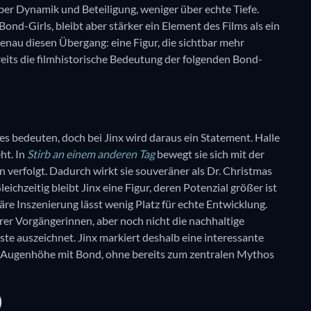
 über Dynamik und Beteiligung, weniger über echte Tiefe.
nd-Girls, bleibt aber stärker ein Element des Films als ein
genau diesen Übergang: eine Figur, die sichtbar mehr
eits die filmhistorische Bedeutung der folgenden Bond-
es bedeuten, doch bei Jinx wird daraus ein Statement. Halle
ht. In
Stirb an einem anderen Tag
bewegt sie sich mit der
on verfolgt. Dadurch wirkt sie souveräner als Dr. Christmas
ichzeitig bleibt Jinx eine Figur, deren Potenzial größer ist
läre Inszenierung lässt wenig Platz für echte Entwicklung.
ihrer Vorgängerinnen, aber noch nicht die nachhaltige
iste auszeichnet. Jinx markiert deshalb eine interessante
f Augenhöhe mit Bond, ohne bereits zum zentralen Mythos
)