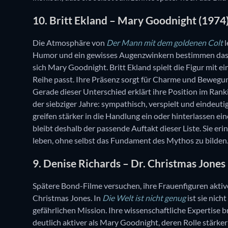
10. Britt Ekland – Mary Goodnight (1974
Die Atmosphäre von
Der Mann mit dem goldenen Colt
l
Humor und ein gewisses Augenzwinkern bestimmen das 
sich Mary Goodnight. Britt Ekland spielt die Figur mit ei
Reihe passt. Ihre Präsenz sorgt für Charme und Bewegun
Gerade dieser Unterschied erklärt ihre Position im Rank
der siebziger Jahre: sympathisch, verspielt und eindeuti
greifen stärker in die Handlung ein oder hinterlassen
bleibt deshalb der passende Auftakt dieser Liste. Sie er
leben, ohne selbst das Fundament des Mythos zu bilden
9. Denise Richards – Dr. Christmas Jones
Spätere Bond-Filme versuchen, ihre Frauenfiguren aktive
Christmas Jones. In
Die Welt ist nicht genug
ist sie nich
gefährlichen Mission. Ihre wissenschaftliche Expertise b
deutlich aktiver als Mary Goodnight, deren Rolle stärke