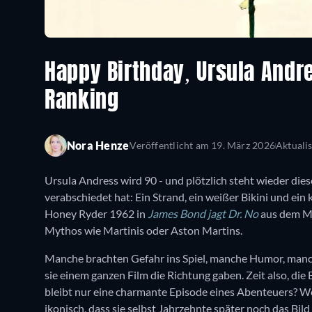
Happy Birthday, Ursula Andr
Ranking
Nora Henze
Veröffentlicht am
19. März 2026
Aktuali
Ursula Andress wird 90 - und plötzlich steht wieder di
verabschiedet hat: Ein Strand, ein weißer Bikini und ein k
Honey Ryder 1962 in
James Bond jagt Dr. No
aus dem Me
Mythos wie Martinis oder Aston Martins.
Manche brachten Gefahr ins Spiel, manche Humor, manch
sie einem ganzen Film die Richtung gaben. Zeit also, di
bleibt nur eine charmante Episode eines Abenteuers? We
ikonisch, dass sie selbst Jahrzehnte später noch das Bil