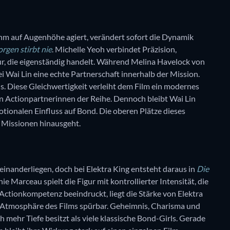
 ihm auf Augenhöhe agiert, verändert sofort die Dynamik
rgen stirbt nie
. Michelle Yeoh verbindet Präzision,
ur, die eigenständig handelt. Während Melina Havelock von
i Wai Lin eine echte Partnerschaft innerhalb der Mission.
ns. Diese Gleichwertigkeit verleiht dem Film ein modernes
n Actionpartnerinnen der Reihe. Dennoch bleibt Wai Lin
motionalen Einfluss auf Bond. Die oberen Plätze dieses
 Missionen hinausgeht.
inanderliegen, doch bei Elektra King entsteht daraus in
Die
 Marceau spielt die Figur mit kontrollierter Intensität, die
Actionkompetenz beeindruckt, liegt die Stärke von Elektra
die Atmosphäre des Films spürbar. Geheimnis, Charisma und
h mehr Tiefe besitzt als viele klassische Bond-Girls. Gerade