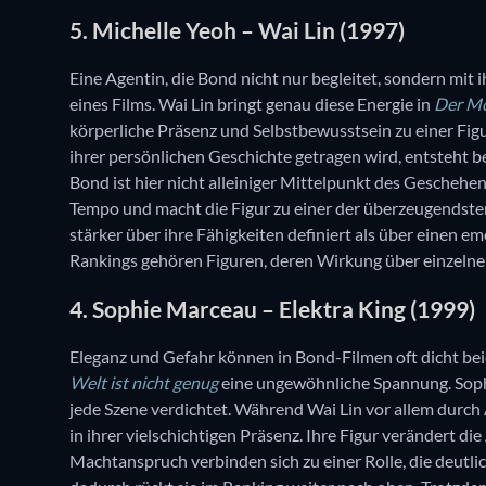
5. Michelle Yeoh – Wai Lin (1997)
Eine Agentin, die Bond nicht nur begleitet, sondern mit
eines Films. Wai Lin bringt genau diese Energie in
Der Mo
körperliche Präsenz und Selbstbewusstsein zu einer Fig
ihrer persönlichen Geschichte getragen wird, entsteht be
Bond ist hier nicht alleiniger Mittelpunkt des Geschehe
Tempo und macht die Figur zu einer der überzeugendste
stärker über ihre Fähigkeiten definiert als über einen e
Rankings gehören Figuren, deren Wirkung über einzelne
4. Sophie Marceau – Elektra King (1999)
Eleganz und Gefahr können in Bond-Filmen oft dicht beie
Welt ist nicht genug
eine ungewöhnliche Spannung. Sophie
jede Szene verdichtet. Während Wai Lin vor allem durch 
in ihrer vielschichtigen Präsenz. Ihre Figur verändert 
Machtanspruch verbinden sich zu einer Rolle, die deutlic