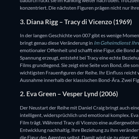
dadurch rückt sie im Ranking weiter nach oben. Trotzdem
konzentriert. Die nächsten Figuren prägen nicht nur ih
3. Diana Rigg – Tracy di Vicenzo (1969)
In der langen Geschichte von 007 gibt es wenige Momente
bringt genau diese Veränderung in
Im Geheimdienst Ihr
emotionaler Offenheit und schafft eine Figur, die Bond
Spannung erzeugt, entsteht bei Tracy eine echte Bezie
Films grundlegend. Sie zeigt eine Seite von Bond, die so
wichtigsten Frauenfiguren der Reihe. Ihr Einfluss reicht
Ausnahme innerhalb der klassischen Bond-Ära. Zwei Fig
2. Eva Green – Vesper Lynd (2006)
Der Neustart der Reihe mit Daniel Craig bringt auch ein
intelligent, widersprüchlich und emotional komplex. Eva 
Film trägt. Während Tracy di Vicenzo eine außergewöhnl
Entwicklung nachhaltig. Ihre Beziehung zu ihm veränder
die Figur des Agenten selbst. Damit wird sie zu einer d