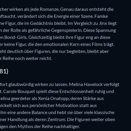
er wirken als jede Romanze. Genau daraus entsteht die
ftaucht, verändert sich die Energie einer Szene. Famke
 Figur, die im Gedächtnis bleibt. Im Vergleich zu Jinx liegt
n der Rolle als gefährliche Gegenspielerin. Diese Spannung
en Bond-Girls. Gleichzeitig bleibt ihre Figur eng an diese
r keine Figur, die den emotionalen Kern eines Films trägt.
eht deutlich über Figuren, die nur begleiten, bleibt aber
r Reihe noch weiter reicht.
81)
fort glaubwürdig wirken zu lassen. Melina Havelock verfolgt
t. Carole Bouquet spielt diese Entschlossenheit ruhig und
elina geerdeter als Xenia Onatopp, deren Stärke aus
kelt sich aus persönlicher Motivation statt aus
ilm eine andere Balance und hebt sie über viele klassische
einer Handlung als deren Zentrum. Die Figuren weiter oben
rägen den Mythos der Reihe nachhaltiger.