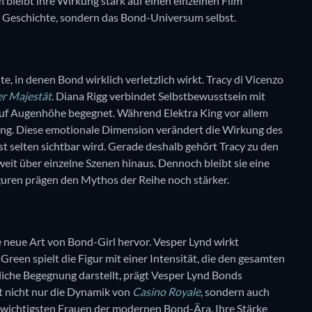
 bleibt ihre Wirkung stark auf einen einzelnen Film
re Geschichte, sondern das Bond-Universum selbst.
, in denen Bond wirklich verletzlich wirkt. Tracy di Vicenzo
er Majestät
. Diana Rigg verbindet Selbstbewusstsein mit
 auf Augenhöhe begegnet. Während Elektra King vor allem
hung. Diese emotionale Dimension verändert die Wirkung des
nst selten sichtbar wird. Gerade deshalb gehört Tracy zu den
 weit über einzelne Szenen hinaus. Dennoch bleibt sie eine
uren prägen den Mythos der Reihe noch stärker.
e neue Art von Bond-Girl hervor. Vesper Lynd wirkt
Green spielt die Figur mit einer Intensität, die den gesamten
iche Begegnung darstellt, prägt Vesper Lynd Bonds
t nicht nur die Dynamik von
Casino Royale
, sondern auch
er wichtigsten Frauen der modernen Bond-Ära. Ihre Stärke