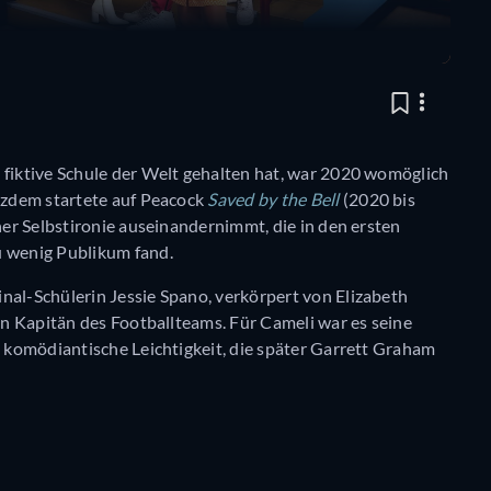
 fiktive Schule der Welt gehalten hat, war 2020 womöglich
otzdem startete auf Peacock
Saved by the Bell
(2020 bis
iner Selbstironie auseinandernimmt, die in den ersten
u wenig Publikum fand.
nal-Schülerin Jessie Spano, verkörpert von Elizabeth
den Kapitän des Footballteams. Für Cameli war es seine
e komödiantische Leichtigkeit, die später Garrett Graham