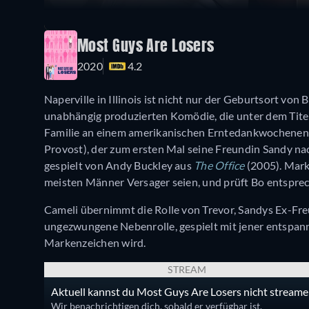
Most Guys Are Losers
2020
4.2
Naperville in Illinois ist nicht nur der Geburtsort von
unabhängig produzierten Komödie, die unter dem Tite
Familie an einem amerikanischen Erntedankwochenende 
Provost), der zum ersten Mal seine Freundin Sandy nach
gespielt von Andy Buckley aus
The Office
(2005). Mark 
meisten Männer Versager seien, und prüft Bo entspre
Cameli übernimmt die Rolle von Trevor, Sandys Ex-Freu
ungezwungene Nebenrolle, gespielt mit jener entspann
Markenzeichen wird.
STREAM
Aktuell kannst du Most Guys Are Losers nicht streame
Wir benachrichtigen dich, sobald er verfügbar ist.