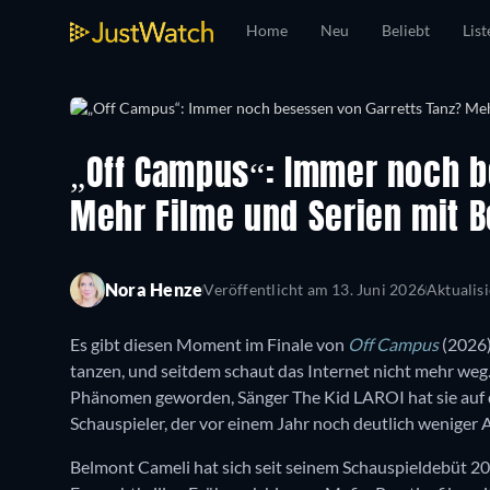
Home
Neu
Beliebt
List
„Off Campus“: Immer noch b
Mehr Filme und Serien mit 
Nora Henze
Veröffentlicht am
13. Juni 2026
Aktualis
Es gibt diesen Moment im Finale von
Off Campus
(2026)
tanzen, und seitdem schaut das Internet nicht mehr weg.
Phänomen geworden, Sänger The Kid LAROI hat sie auf d
Schauspieler, der vor einem Jahr noch deutlich wenige
Belmont Cameli hat sich seit seinem Schauspieldebüt 2