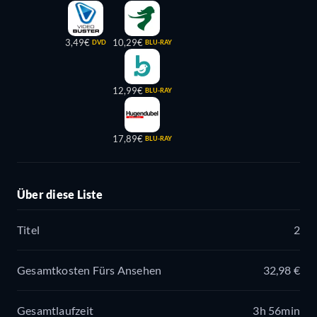
3,49€
10,29€
DVD
BLU-RAY
12,99€
BLU-RAY
17,89€
BLU-RAY
Über diese Liste
Titel
2
Gesamtkosten Fürs Ansehen
32,98 €
Gesamtlaufzeit
3h 56min