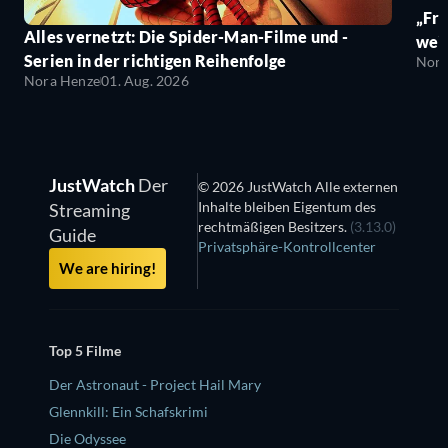
„Fro
Alles vernetzt: Die Spider-Man-Filme und -
wei
Serien in der richtigen Reihenfolge
Nora
Nora Henze
01. Aug. 2026
JustWatch
Der
© 2026 JustWatch Alle externen
Inhalte bleiben Eigentum des
Streaming
rechtmäßigen Besitzers.
(3.13.0)
Guide
Privatsphäre-Kontrollcenter
We are hiring!
Top 5 Filme
Der Astronaut - Project Hail Mary
Glennkill: Ein Schafskrimi
Die Odyssee