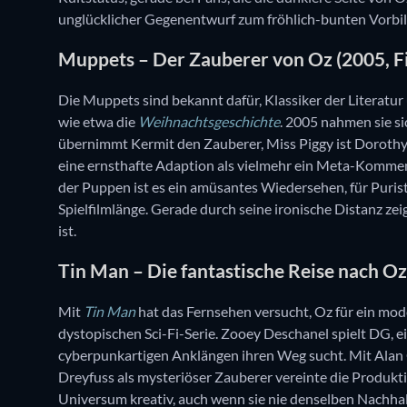
unglücklicher Gegenentwurf zum fröhlich-bunten Vorbi
Muppets – Der Zauberer von Oz (2005, F
Die Muppets sind bekannt dafür, Klassiker der Literatur
wie etwa die
Weihnachtsgeschichte
. 2005 nahmen sie si
übernimmt Kermit den Zauberer, Miss Piggy ist Dorothy 
eine ernsthafte Adaption als vielmehr ein Meta-Kommen
der Puppen ist es ein amüsantes Wiedersehen, für Purist
Spielfilmlänge. Gerade durch seine ironische Distanz zei
ist.
Tin Man – Die fantastische Reise nach Oz 
Mit
Tin Man
hat das Fernsehen versucht, Oz für ein mode
dystopischen Sci-Fi-Serie. Zooey Deschanel spielt DG, e
cyberpunkartigen Anklängen ihren Weg sucht. Mit Alan
Dreyfuss als mysteriöser Zauberer vereinte die Produkt
Universum kreativ, auch wenn sie nie denselben Nachhall w