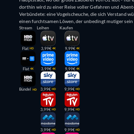
dorthin wird zu einer Reise voller Gefahren und Aben
Verbündete: eine Vogelscheuche, die sich Verstand wü
einen furchtsamen Löwen, der unbedingt mutiger sein
Stream
Leihen
Kaufen
Flat
3,99€
9,99€
HD
4K
4K
Flat
3,99€
9,99€
4K
4K
4K
Bündel
3,99€
9,99€
HD
HD
HD
3,99€
9,99€
HD
HD
3,99€
9,99€
HD
HD