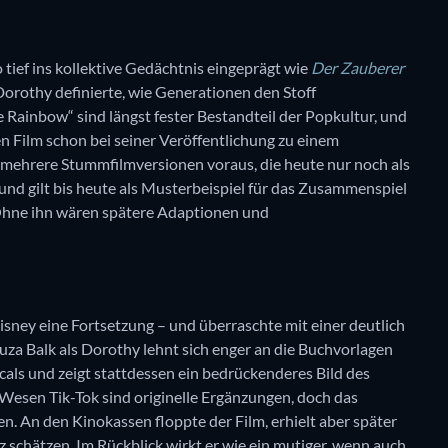
 tief ins kollektive Gedächtnis eingeprägt wie
Der Zauberer
Dorothy definierte, wie Generationen den Stoff
ainbow“ sind längst fester Bestandteil der Popkultur, und
n Film schon bei seiner Veröffentlichung zu einem
s mehrere Stummfilmversionen voraus, die heute nur noch als
nd gilt bis heute als Musterbeispiel für das Zusammenspiel
Ohne ihn wären spätere Adaptionen und
ney eine Fortsetzung – und überraschte mit einer deutlich
uza Balk als Dorothy lehnt sich enger an die Buchvorlagen
cals und zeigt stattdessen ein bedrückenderes Bild des
Wesen Tik-Tok sind originelle Ergänzungen, doch das
. An den Kinokassen floppte der Film, erhielt aber später
Oz schätzen. Im Rückblick wirkt er wie ein mutiger, wenn auch