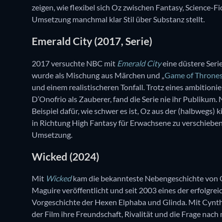
zeigen, wie flexibel sich Oz zwischen Fantasy, Science-
Umsetzung manchmal klar Stil über Substanz stellt.
Emerald City (2017, Serie)
2017 versuchte NBC mit
Emerald City
eine düstere Seri
wurde als Mischung aus Märchen und „
Game of Throne
und einem realistischeren Tonfall. Trotz eines ambition
D’Onofrio als Zauberer, fand die Serie nie ihr Publikum. 
Beispiel dafür, wie schwer es ist, Oz aus der (halbwegs)
in Richtung High Fantasy für Erwachsene zu verschieben,
Umsetzung.
Wicked (2024)
Mit
Wicked
kam die bekannteste Nebengeschichte von O
Maguire veröffentlicht und seit 2003 eines der erfolgre
Vorgeschichte der Hexen Elphaba und Glinda. Mit Cynthi
der Film ihre Freundschaft, Rivalität und die Frage nac