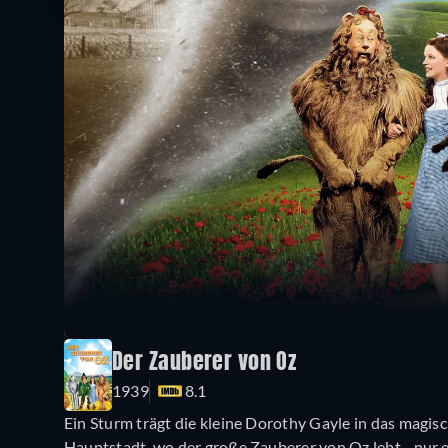
Der Zauberer von Oz
1939
8.1
Ein Sturm trägt die kleine Dorothy Gayle in das magisc
Hauptstadt, wo der große Zauberer von Oz lebt - nur 