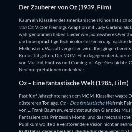
Der Zauberer von Oz (1939, Film)
Kaum ein Klassiker des amerikanischen Kinos hat sich so
von Oz
. Victor Flemings Adaption mit Judy Garland als 
wahrgenommen haben. Lieder wie „Somewhere Over the R
die farbenprächtige Technicolor-Inszenierung machte de
Meilenstein. Was oft vergessen wird: Ihm gingen bereit
Kuriosität gelten. Der MGM-Film dagegen überdauerte u
von Musical, Fantasy und Coming-of-Age-Geschichte. 
Neuinterpretationen undenkbar.
Oz – Eine fantastische Welt (1985, Film)
Fast fünf Jahrzehnte nach dem MGM-Klassiker wagte Dis
düstereren Tonlage.
Oz – Eine fantastische Welt
mit Fair
von L. Frank Baum an, verzichtet auf den Glanz des Musi
Fantasiereichs. Prinzessin Mombi und das mechanische 
Publikum wollte die verstörendere Vision nicht annehmen
Kultstatus, gerade bei Fans, die die dunklere Seite von 