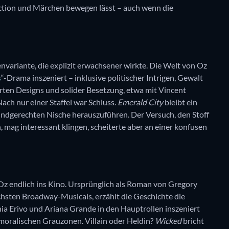
Fiction und Märchen bewegen lässt – auch wenn die
envariante, die explizit erwachsener wirkte. Die Welt von Oz
s
“-Drama inszeniert – inklusive politischer Intrigen, Gewalt
ierten Designs und solider Besetzung, etwa mit Vincent
Nach nur einer Staffel war Schluss.
Emerald City
bleibt ein
 kindgerechten Nische herauszuführen. Der Versuch, den Stoff
 mag interessant klingen, scheiterte aber an einer konfusen
z endlich ins Kino. Ursprünglich als Roman von Gregory
ichsten Broadway-Musicals, erzählt die Geschichte die
a Erivo und Ariana Grande in den Hauptrollen inszeniert
h moralischen Grauzonen. Villain oder Heldin?
Wicked
bricht