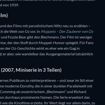
ld von 1939.
ilm)
 und des Films mit parodistischem Witz neu zu erzählen –
ch die Welt von Oz vor. In
Muppets – Der Zauberer von Oz
und Fozzie Bear gibt den Blechmann. Der Film ist weniger
tar, der den Stoff durch Muppet-Humor spiegelt. Für Fans
en der Oz-Geschichte wirkt es eher wie ein Gag in
gt er aber, wie wandelbar das Ausgangsmaterial tatsächlich
(2007, Miniserie in 3 Teilen)
rnes Publikum zu reinterpretieren – und zwar im Stil einer
ine moderne Dorothy, die in einer dunklen Parallelwelt mit
 Cumming als exzentrischem „Blechmann“ und Richard
ion durchaus prominente Namen. Die Serie erweitert das
ie die Kinofilme erzielte. Ihr Wert liegt vor allem darin, zu