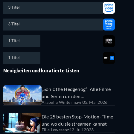
3 Titel
3 Titel
1 Titel
1 Titel
Neuigkeiten und kuratierte Listen
„Sonic the Hedgehog“: Alle Filme
und Serien um den
Arabella Wintermayr
05. Mai 2026
Videospielhelden im Überblick
Die 25 besten Stop-Motion-Filme
und wo du sie streamen kannst
Ellie Lewerenz
12. Juli 2023