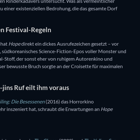
en Rinderkadavers untersucht. Was als vermeintlicher
zu einer existenziellen Bedrohung, die das gesamte Dorf
en Festival-Regeln
 hat
Hope
direkt ein dickes Ausrufezeichen gesetzt – vor
s, südkoreanisches Science-Fiction-Epos voller Monster und
ival-Stoff, der sonst eher von ruhigem Autorenkino und
ser bewusste Bruch sorgte an der Croisette für maximalen
jins Ruf eilt ihm voraus
ling: Die Besessenen
(2016) das Horrorkino
ehr inszeniert hat, schraubt die Erwartungen an
Hope