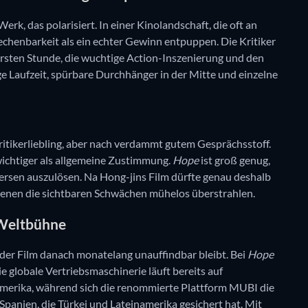
Werk, das polarisiert. In einer Kinolandschaft, die oft an
echenbarkeit als ein echter Gewinn entpuppen. Die Kritiker
rsten Stunde, die wuchtige Action-Inszenierung und den
e Laufzeit, spürbare Durchhänger in der Mitte und einzelne
 Kritikerliebling, aber nach verdammt gutem Gesprächsstoff.
 wichtiger als allgemeine Zustimmung.
Hope
ist groß genug,
ersen auszulösen. Na Hong-jins Film dürfte genau deshalb
 Szenen die sichtbaren Schwächen mühelos überstrahlen.
e Weltbühne
n der Film danach monatelang unauffindbar bleibt. Bei
Hope
e globale Vertriebsmaschinerie läuft bereits auf
erika, während sich die renommierte Plattform MUBI die
 Spanien, die Türkei und Lateinamerika gesichert hat. Mit