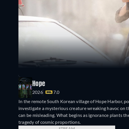
Hope
2026
7.0
In the remote South Korean village of Hope Harbor, pol
investigate a mysterious creature wreaking havoc on th
can be misleading. What begins as ignorance plants the
tragedy of cosmic proportions.
STREAM