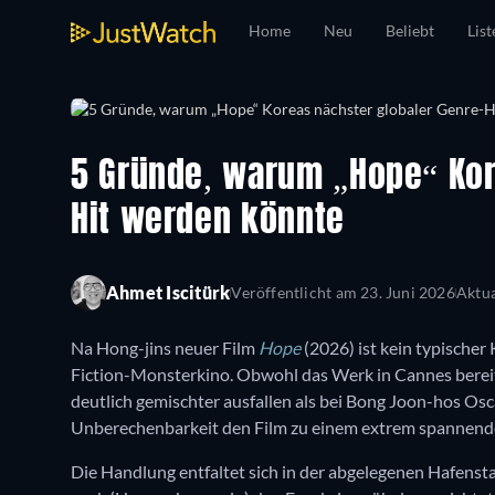
Home
Neu
Beliebt
List
5 Gründe, warum „Hope“ Kor
Hit werden könnte
Ahmet Iscitürk
Veröffentlicht am
23. Juni 2026
Aktua
Na Hong-jins neuer Film
Hope
(2026) ist kein typischer 
Fiction-Monsterkino. Obwohl das Werk in Cannes bereit
deutlich gemischter ausfallen als bei Bong Joon-hos O
Unberechenbarkeit den Film zu einem extrem spannende
Die Handlung entfaltet sich in der abgelegenen Hafensta