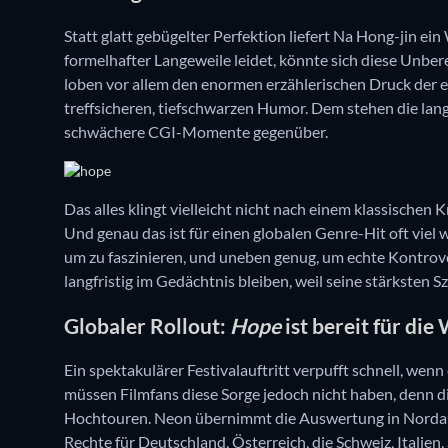
Statt glatt gebügelter Perfektion liefert Na Hong-jin ein 
formelhafter Langeweile leidet, könnte sich diese Unber
loben vor allem den enormen erzählerischen Druck der e
treffsicheren, tiefschwarzen Humor. Dem stehen die lang
schwächere CGI-Momente gegenüber.
Das alles klingt vielleicht nicht nach einem klassischen
Und genau das ist für einen globalen Genre-Hit oft viel
um zu faszinieren, und uneben genug, um echte Kontrov
langfristig im Gedächtnis bleiben, weil seine stärksten
Globaler Rollout:
Hope
ist bereit für di
Ein spektakulärer Festivalauftritt verpufft schnell, wen
müssen Filmfans diese Sorge jedoch nicht haben, denn di
Hochtouren. Neon übernimmt die Auswertung in Nordam
Rechte für Deutschland, Österreich, die Schweiz, Italien,