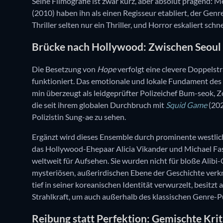
Seine Filmografie ist zwar kurz, aber absolut prägend: 
(2010) haben ihn als einen Regisseur etabliert, der Genr
Thriller selten nur ein Thriller, und Horror eskaliert sch
Brücke nach Hollywood: Zwischen Seoul 
Die Besetzung von
Hope
verfolgt eine clevere Doppelstr
funktioniert. Das emotionale und lokale Fundament des
min überzeugt als leidgeprüfter Polizeichef Bum-seok, 
die seit ihrem globalen Durchbruch mit
Squid Game
(202
Polizistin Sung-ae zu sehen.
Ergänzt wird dieses Ensemble durch prominente westlic
das Hollywood-Ehepaar Alicia Vikander und Michael Fa
weltweit für Aufsehen. Sie wurden nicht für bloße Alibi-
mysteriösen, außerirdischen Ebene der Geschichte verkn
tief in seiner koreanischen Identität verwurzelt, besitzt 
Strahlkraft, um auch außerhalb des klassischen Genre-
Reibung statt Perfektion: Gemischte Krit