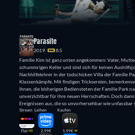
Parasite
2019
8.5
Familie Kim ist ganz unten angekommen: Vater, Mutter
schummrigen Keller und sind sich für keinen Aushilfsjo
Nachhilfelehrer in der todschicken Villa der Familie Par
Klassenkämpfe. Mit findigen Tricksereien, bemerkens
ihnen, die bisherigen Bediensteten der Familie Park n
unverzichtbar für ihre neuen Herrschaften. Doch dann 
Ereignissen aus, die so unvorhersehbar wie unfassbar 
Stream
Leihen
Kaufen
Flat
2,99€
5,99€
HD
4K