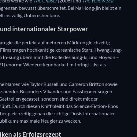
Meisterwerke wie
The Chaser
(2008) und
The Yellow Sea
egrenzen bewusst überschreitet. Bei Na Hong-jin bleibt ein
nell ins völlig Unberechenbare.
und internationaler Starpower
ategie, die perfekt auf mehreren Märkten gleichzeitig
 Films tragen hochkarätige koreanische Stars: Hwang Jung-
Zo In-sung übernimmt die Rolle des Sung-ki, und Hoyeon –
1) enorme Wiedererkennbarkeit mitbringt – ist als
he Namen wie Taylor Russell und Cameron Britton sowie
ssbender. Besonders Vikander und Fassbender sorgen
Gastrollen gecastet, sondern sind direkt mit der
üpft. Durch diesen Kniff bleibt das Science-Fiction-Epos
aber gleichzeitig genau die richtige Dosis internationaler
Publikums maximale Neugier zu wecken.
iken als Erfolgsrezept