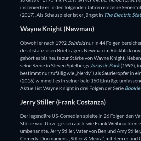
inszenierte er in den folgenden Jahren einzelne Serienfol
(2017). Als Schauspieler ist er jüngst in
The Electric Sta
Wayne Knight (Newman)
Obwohl er nach 1992
Seinfeld
nur in 44 Folgen bereicher
des distanzlosen Briefträgers Newman im Rückblick unv
gehört es bis heute zur Stärke von Wayne Knight, Nebe
seine Szene in Steven Spielbergs
Jurassic Park
(1993), in
bestimmt nur zufällig wie „Nerdy“) als Saurieropfer in 
(2016) wimmelt es in seiner bald 150 Einträge umfasse
Aktuell ist Wayne Knight in drei Folgen der Serie
Bookie
Jerry Stiller (Frank Costanza)
Der legendäre US-Comedian spielte in 26 Folgen den Vat
Stütze war. Unvergessen auch, wie Frank Weihnachten ei
umbenannte. Jerry Stiller, Vater von Ben und Amy Stiller
Comedy-Duo namens „Stiller & Meara”, mit dem er und 