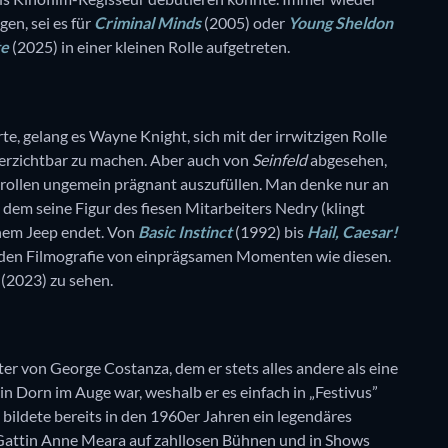
gen, sei es für
Criminal Minds
(2005) oder
Young Sheldon
te
(2025) in einer kleinen Rolle aufgetreten.
te, gelang es Wayne Knight, sich mit der irrwitzigen Rolle
erzichtbar zu machen. Aber auch von
Seinfeld
abgesehen,
nrollen ungemein prägnant auszufüllen. Man denke nur an
 dem seine Figur des fiesen Mitarbeiters Nedry (klingt
einem Jeep endet. Von
Basic Instinct
(1992) bis
Hail, Caesar!
nden Filmografie von einprägsamen Momenten wie diesen.
(2023) zu sehen.
er von George Costanza, dem er stets alles andere als eine
n Dorn im Auge war, weshalb er es einfach in „Festivus”
, bildete bereits in den 1960er Jahren ein legendäres
Gattin Anne Meara auf zahllosen Bühnen und in Shows