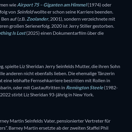
ilmen wie
Airport 75 – Giganten am Himmel
(1974) oder
folg von
Seinfeld
wollte er schon seine Karriere beenden.
 Ben auf (z.B.
Zoolander
, 2001), sondern verzeichnete mit
en großen Serienerfolg. 2020 ist Jerry Stiller gestorben.
thing Is Lost
(2025) einen Dokumentarfilm über die
g, spielte Liz Sheridan Jerry Seinfelds Mutter, die ihren Sohn
lle anderen nicht ebenfalls lieben. Die ehemalige Tänzerin
 eine lebhafte Fernsehkarriere bestritten mit Rollen in
barin, oder mit Gastauftritten in
Remington Steele
(1982-
022 stirbt Liz Sheridan 93-jährig in New York.
rney Martin Seinfelds Vater, pensionierter Vertreter für
”. Barney Martin ersetzte ab der zweiten Staffel Phil