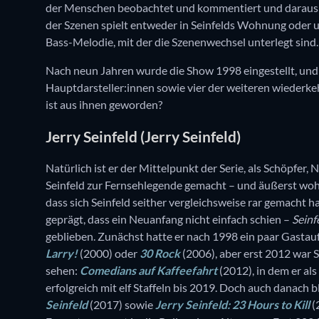
der Menschen beobachtet und kommentiert und daraus M
der Szenen spielt entweder in Seinfelds Wohnung oder u
Bass-Melodie, mit der die Szenenwechsel unterlegt sind.
Nach neun Jahren wurde die Show 1998 eingestellt, und wi
Hauptdarsteller:innen sowie vier der weiteren wiederk
ist aus ihnen geworden?
Jerry Seinfeld (Jerry Seinfeld)
Natürlich ist er der Mittelpunkt der Serie, als Schöpfer,
Seinfeld zur Fernsehlegende gemacht – und äußerst wohl
dass sich Seinfeld seither vergleichsweise rar gemacht hat
geprägt, dass ein Neuanfang nicht einfach schien –
Seinf
geblieben. Zunächst hatte er nach 1998 ein paar Gastauf
Larry!
(2000) oder
30 Rock
(2006), aber erst 2012 war 
sehen:
Comedians auf Kaffeefahrt
(2012), in dem er als
erfolgreich mit elf Staffeln bis 2019. Doch auch danach b
Seinfeld
(2017) sowie
Jerry Seinfeld: 23 Hours to Kill
(