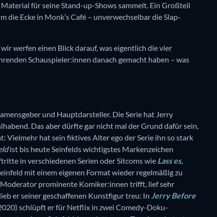
aterial für seine Stand-up-Shows sammelt. Ein Großteil
m die Ecke in Monk’s Café – unverwechselbar die Slap-
r werfen einen Blick darauf, was eigentlich die vier
ehrenden Schauspieler:innen danach gemacht haben – was
 Namensgeber und Hauptdarsteller. Die Serie hat Jerry
habend. Das aber dürfte gar nicht mal der Grund dafür sein,
: Vielmehr hat sein fiktives Alter ego der Serie ihn so stark
eld
ist bis heute Seinfelds wichtigstes Markenzeichen
tritte in verschiedenen Serien oder Sitcoms wie
Lass es,
Seinfeld mit einem eigenen Format wieder regelmäßig zu
 Moderator prominente Komiker:innen trifft, lief sehr
lieb er seiner geschaffenen Kunstfigur treu: In
Jerry Before
2020) schlüpft er für Netflix in zwei Comedy-Doku-