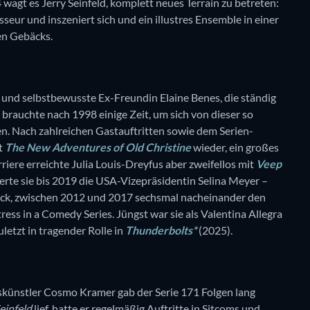
 wagt es Jerry Seinfeld, komplett neues Terrain zu betreten:
sseur und inszeniert sich und ein illustres Ensemble in einer
en Gebäcks.
ge und selbstbewusste Ex-Freundin Elaine Benes, die ständig
s brauchte nach 1998 einige Zeit, um sich von dieser so
n. Nach zahlreichen Gastauftritten sowie dem Serien-
t
The New Adventures of Old Christine
wieder, ein großes
ere erreichte Julia Louis-Dreyfus aber zweifellos mit
Veep
perte sie bis 2019 die USA-Vizepräsidentin Selina Meyer –
tück, zwischen 2012 und 2017 sechsmal nacheinander den
s in a Comedy Series. Jüngst war sie als Valentina Allegra
letzt in tragender Rolle in
Thunderbolts*
(2025).
skünstler Cosmo Kramer gab der Serie 171 Folgen lang
einfeld
lief, hatte er regelmäßig Auftritte in Sitcoms und