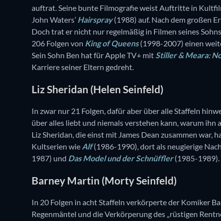
auftrat. Seine bunte Filmografie weist Auftritte in Kultf
John Waters’
Hairspray
(1988) auf. Nach dem großen Er
Doch trat er nicht nur regelmäßig in Filmen seines Sohns
206 Folgen von
King of Queens
(1998-2007) einen weiter
Sein Sohn Ben hat für Apple TV+ mit
Stiller & Meara: No
Karriere seiner Eltern gedreht.
Liz Sheridan (Helen Seinfeld)
In zwar nur 21 Folgen, dafür aber über alle Staffeln hinwe
über alles liebt und niemals verstehen kann, warum ihn a
Liz Sheridan, die einst mit James Dean zusammen war, hat
Kultserien wie
Alf
(1986-1990), dort als neugierige Nach
1987) und
Das Model und der Schnüffler
(1985-1989). 2
Barney Martin (Morty Seinfeld)
In 20 Folgen in acht Staffeln verkörperte der Komiker Ba
Regenmäntel und die Verkörperung des „rüstigen Rentners