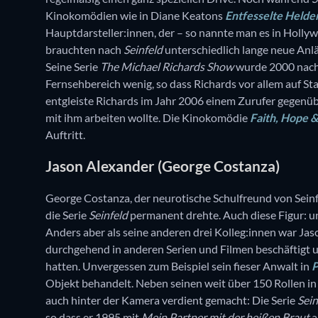
Kinokomödien wie in Diane Keatons
Entfesselte Helde
Hauptdarsteller:innen, der – so nannte man es in Hollywo
brauchten nach
Seinfeld
unterschiedlich lange neue Anlä
Seine Serie
The Michael Richards Show
wurde 2000 nach 
Fernsehbereich wenig, so dass Richards vor allem auf 
entgleiste Richards im Jahr 2006 einem Zurufer gegenüb
mit ihm arbeiten wollte. Die Kinokomödie
Faith, Hope 
Auftritt.
Jason Alexander (George Costanza)
George Costanza, der neurotische Schulfreund von Seinf
die Serie
Seinfeld
permanent drehte. Auch diese Figur: un
Anders aber als seine anderen drei Kolleg:innen war Jas
durchgehend in anderen Serien und Filmen beschäftigt 
hatten. Unvergessen zum Beispiel sein fieser Anwalt in
P
Objekt behandelt. Neben seinen weit über 150 Rollen in
auch hinter der Kamera verdient gemacht: Die Serie
Sein
so dass er 1995 mit
Mein Partner mit der heißen Braut
a