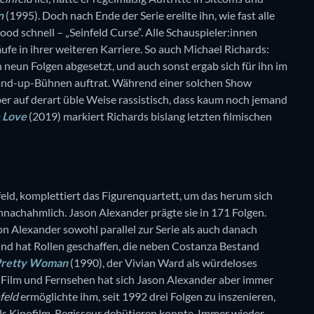
n
(1995). Doch nach Ende der Serie ereilte ihn, wie fast alle
od schnell – „Seinfeld Curse“. Alle Schauspieler:innen
ufe in ihrer weiteren Karriere. So auch Michael Richards:
neun Folgen abgesetzt, und auch sonst ergab sich für ihn im
Stand-up-Bühnen auftrat. Während einer solchen Show
er auf derart üble Weise rassistisch, dass kaum noch jemand
& Love
(2019) markiert Richards bislang letzten filmischen
eld, komplettiert das Figurenquartett, um das herum sich
nachahmlich. Jason Alexander prägte sie in 171 Folgen.
on Alexander sowohl parallel zur Serie als auch danach
und hat Rollen geschaffen, die neben Costanza Bestand
retty Woman
(1990), der Vivian Ward als würdeloses
 Film und Fernsehen hat sich Jason Alexander aber immer
feld
ermöglichte ihm, seit 1992 drei Folgen zu inszenieren,
ls Kinofilm-Regisseur debütieren konnte. Immer wieder