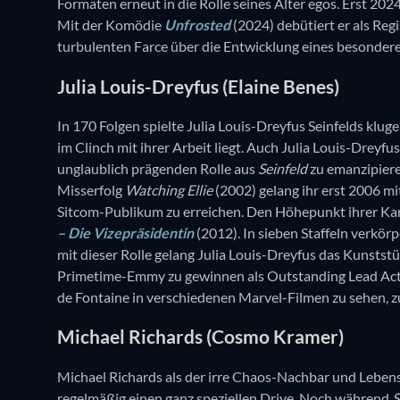
Formaten erneut in die Rolle seines Alter egos. Erst 2024
Mit der Komödie
Unfrosted
(2024) debütiert er als Regi
turbulenten Farce über die Entwicklung eines besonder
Julia Louis-Dreyfus (Elaine Benes)
In 170 Folgen spielte Julia Louis-Dreyfus Seinfelds klu
im Clinch mit ihrer Arbeit liegt. Auch Julia Louis-Dreyfu
unglaublich prägenden Rolle aus
Seinfeld
zu emanzipiere
Misserfolg
Watching Ellie
(2002) gelang ihr erst 2006 mi
Sitcom-Publikum zu erreichen. Den Höhepunkt ihrer Karri
– Die Vizepräsidentin
(2012). In sieben Staffeln verkör
mit dieser Rolle gelang Julia Louis-Dreyfus das Kunsts
Primetime-Emmy zu gewinnen als Outstanding Lead Actres
de Fontaine in verschiedenen Marvel-Filmen zu sehen, zu
Michael Richards (Cosmo Kramer)
Michael Richards als der irre Chaos-Nachbar und Leben
regelmäßig einen ganz speziellen Drive. Noch während
S