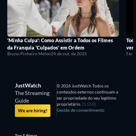
‘Minha Culpa’: Como Assistir a Todos os Filmes
Todo
da Franquia ‘Culpados’ em Ordem
ver
Bruno Pinheiro Melim
24 de out. de 2025
Fern
JustWatch
© 2026 JustWatch Todos os
conteúdos externos continuam a
The Streaming
ser propriedade do seu legítimo
Guide
proprietário.
(3.13.0)
Gestão de consentimento
We are hiring!
Top 5 filmes