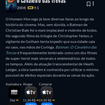
O Cavaleiro das Trevas
2008
9.1
O Homem Morcego já teve diversas fases ao longo da
história do cinema. Mas, sem dúvida, o Batman de
Christian Bale foi o mais implacável e violento de todos.
No segundo filme da trilogia de Christopher Nolan, o
vigilante de Gotham tenta impedir que sua cidade caia
no caos, nas mãos de Coringa.
Batman: O Cavaleiro das
Trevas
é frequentemente lembrado como um dos filmes
de super-herói mais viscerais e emblemáticos de todos
os tempos. Além da atuação transcendental de Heath
Ledger, a obra também é conhecida por utilizar o mínimo
possível de efeitos especiais durante as cenas de ação.
Assinatura
Alugar
Comprar
Flat
11,90 R$
19,90 R$
4K
4K
4K