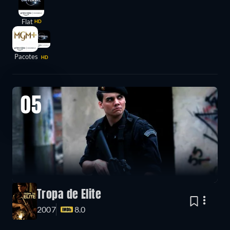
Flat
HD
Pacotes
HD
05
Tropa de Elite
2007
8.0