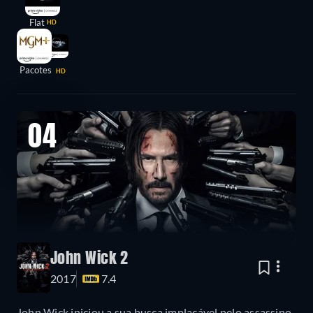
Flat
HD
Pacotes
HD
04
John Wick 2
2017
7.4
John Wick iniciou a sua busca implacável pelo assassino