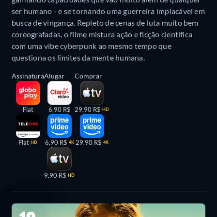
ser humano - e se tornando uma guerreira implacável em
busca de vingança. Repleto de cenas de luta muito bem
coreografadas, o filme mistura ação e ficção científica
com uma vibe cyberpunk ao mesmo tempo que
questiona os limites da mente humana.
Assinatura
Alugar
Comprar
Flat
6,90 R$
29,90 R$
HD
Flat
6,90 R$
29,90 R$
HD
4K
4K
9,90 R$
HD