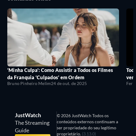
‘Minha Culpa’: Como Assistir a Todos os Filmes
Todo
da Franquia ‘Culpados’ em Ordem
ver
Bruno Pinheiro Melim
24 de out. de 2025
Fern
JustWatch
© 2026 JustWatch Todos os
conteúdos externos continuam a
The Streaming
ser propriedade do seu legítimo
Guide
proprietário.
(3.13.0)