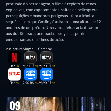
profissão do personagem, o filme é repleto de cenas
explosivas, com capotamentos, saltos de helicóptero,
perseguições e manobras perigosas - fora a icônica
sequência em que Gosling é atirado a uma altura de 12
andares de um prédio. Uma verdadeira carta de amor
aos dublês e suas acrobacias perigosas, porém
emocionantes, em filmes de ação.
Assinatura
Alugar
Comprar
Flat
9,90 R$
29,90 R$
HD
4K
4K
Flat
9,90 R$
29,90 R$
HD
HD
4K
09