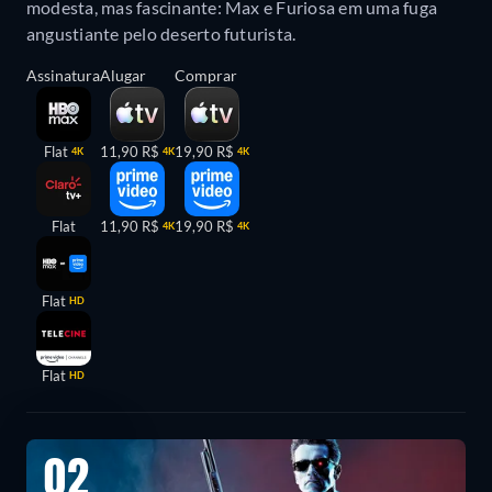
modesta, mas fascinante: Max e Furiosa em uma fuga
angustiante pelo deserto futurista.
Assinatura
Alugar
Comprar
Flat
11,90 R$
19,90 R$
4K
4K
4K
Flat
11,90 R$
19,90 R$
4K
4K
Flat
HD
Flat
HD
02