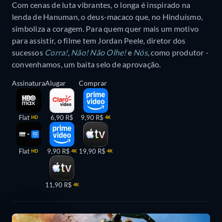
Com cenas de luta vibrantes, o longa é inspirado na
lenda de Hanuman, o deus-macaco que, no Hinduísmo,
simboliza a coragem. Para quem quer mais um motivo
para assistir, o filme tem Jordan Peele, diretor dos
sucessos
Corra!
,
Não! Não Olhe!
e
Nós
, como produtor -
convenhamos, um baita selo de aprovação.
Assinatura
Alugar
Comprar
Flat
6,90 R$
9,90 R$
HD
4K
Flat
9,90 R$
19,90 R$
HD
4K
4K
11,90 R$
4K