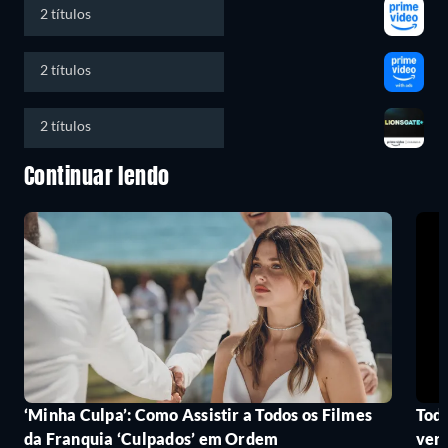
2 títulos
2 títulos
2 títulos
Continuar lendo
‘Minha Culpa’: Como Assistir a Todos os Filmes
Todo
da Franquia ‘Culpados’ em Ordem
ver