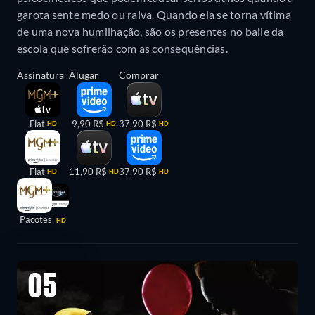
garota sente medo ou raiva. Quando ela se torna vítima
de uma nova humilhação, são os presentes no baile da
escola que sofrerão com as consequências.
Assinatura
Alugar
Comprar
Flat
9,90 R$
37,90 R$
HD
HD
HD
Flat
11,90 R$
37,90 R$
HD
HD
HD
Pacotes
HD
05