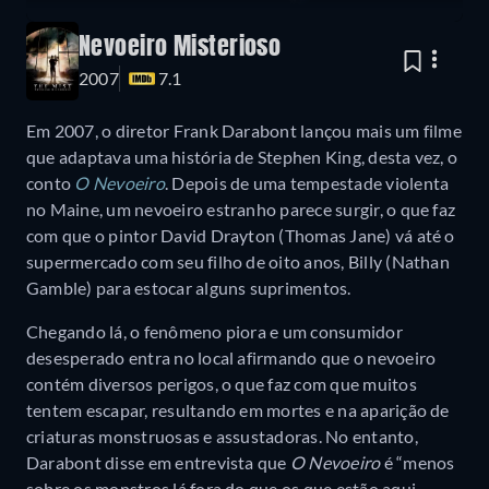
Nevoeiro Misterioso
2007
7.1
Em 2007, o diretor Frank Darabont lançou mais um filme
que adaptava uma história de Stephen King, desta vez, o
conto
O Nevoeiro
. Depois de uma tempestade violenta
no Maine, um nevoeiro estranho parece surgir, o que faz
com que o pintor David Drayton (Thomas Jane) vá até o
supermercado com seu filho de oito anos, Billy (Nathan
Gamble) para estocar alguns suprimentos.
Chegando lá, o fenômeno piora e um consumidor
desesperado entra no local afirmando que o nevoeiro
contém diversos perigos, o que faz com que muitos
tentem escapar, resultando em mortes e na aparição de
criaturas monstruosas e assustadoras. No entanto,
Darabont disse em entrevista que
O Nevoeiro
é “menos
sobre os monstros lá fora do que os que estão aqui