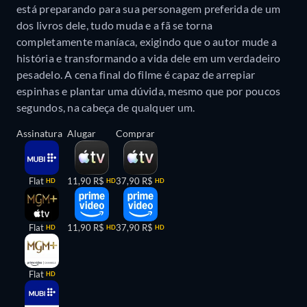
está preparando para sua personagem preferida de um
dos livros dele, tudo muda e a fã se torna
completamente maníaca, exigindo que o autor mude a
história e transformando a vida dele em um verdadeiro
pesadelo. A cena final do filme é capaz de arrepiar
espinhas e plantar uma dúvida, mesmo que por poucos
segundos, na cabeça de qualquer um.
Assinatura
Alugar
Comprar
Flat
11,90 R$
37,90 R$
HD
HD
HD
Flat
11,90 R$
37,90 R$
HD
HD
HD
Flat
HD