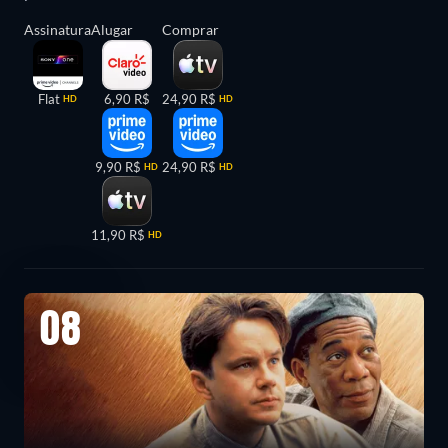
Assinatura
Alugar
Comprar
Flat
6,90 R$
24,90 R$
HD
HD
9,90 R$
24,90 R$
HD
HD
11,90 R$
HD
08