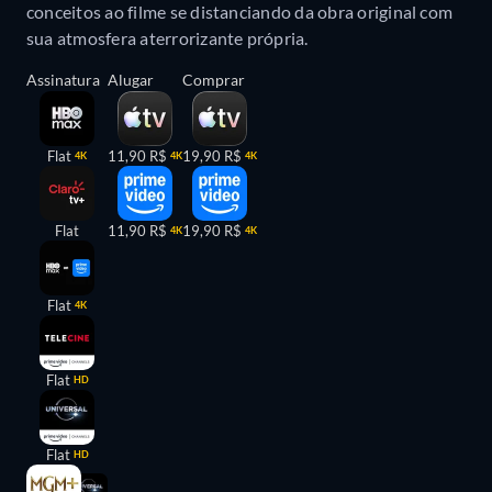
conceitos ao filme se distanciando da obra original com
sua atmosfera aterrorizante própria.
Assinatura
Alugar
Comprar
Flat
11,90 R$
19,90 R$
4K
4K
4K
Flat
11,90 R$
19,90 R$
4K
4K
Flat
4K
Flat
HD
Flat
HD