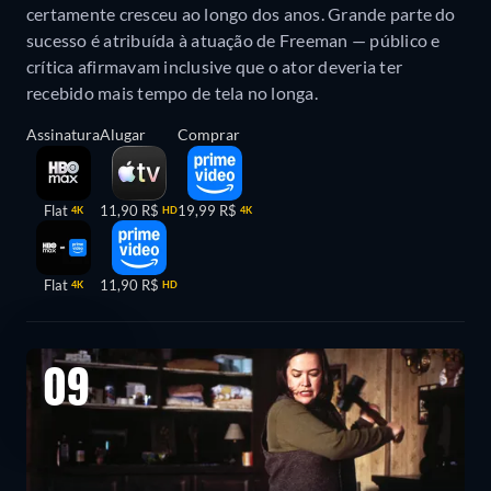
certamente cresceu ao longo dos anos. Grande parte do
sucesso é atribuída à atuação de Freeman — público e
crítica afirmavam inclusive que o ator deveria ter
recebido mais tempo de tela no longa.
Assinatura
Alugar
Comprar
Flat
11,90 R$
19,99 R$
4K
HD
4K
Flat
11,90 R$
4K
HD
09