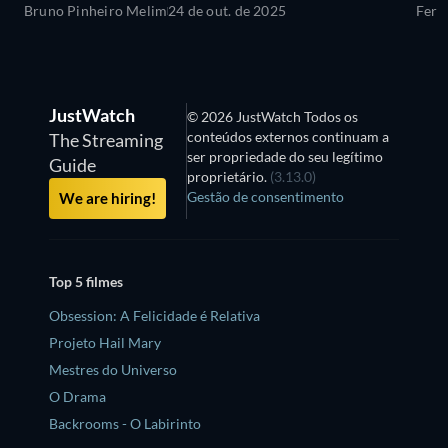
Bruno Pinheiro Melim
24 de out. de 2025
Fern
JustWatch
© 2026 JustWatch Todos os
conteúdos externos continuam a
The Streaming
ser propriedade do seu legítimo
Guide
proprietário.
(3.13.0)
Gestão de consentimento
We are hiring!
Top 5 filmes
Obsession: A Felicidade é Relativa
Projeto Hail Mary
Mestres do Universo
O Drama
Backrooms - O Labirinto