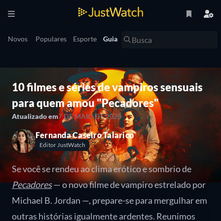
Novos
Populares
Esporte
Guia
10 filmes e séries de vampiros sensuais
para quem amou "Pecadores"
Atualizado em
7 DE MAIO DE 2025
Fernanda Caseiro Talarico
Editor JustWatch
Se você se rendeu ao clima erótico e sombrio de
Pecadores
— o novo filme de vampiro estrelado por
Michael B. Jordan —, prepare-se para mergulhar em
outras histórias igualmente ardentes. Reunimos