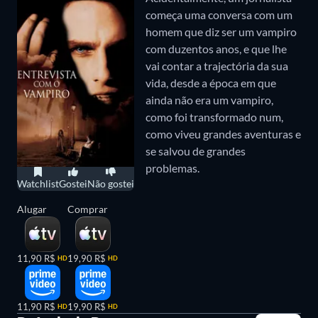
começa uma conversa com um
dois séculos. Contudo, o segredo se espalha e o
homem que diz ser um vampiro
passado sombrio de Clara e Eleanor retorna para
com duzentos anos, e que lhe
assombrá-las.
vai contar a trajectória da sua
vida, desde a época em que
Os Garotos Perdidos (1988)
ainda não era um vampiro,
como foi transformado num,
Os Garotos Perdidos
se passa em Santa Carla,
como viveu grandes aventuras e
se salvou de grandes
cidade com muitos jovens desaparecidos, Lucy e
problemas.
seus filhos, Michael e Sam, se mudam para lá. Os
Watchlist
Gostei
Não gostei
irmãos logo descobrem que uma gangue de
Alugar
Comprar
motoqueiros está se transformando em vampiros.
Sam precisa agir rapidamente, pois Michael está se
11,90 R$
19,90 R$
HD
HD
apaixonando por Star, uma das criaturas, e
gradualmente se tornando um deles também.
11,90 R$
19,90 R$
HD
HD