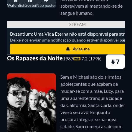
Watchlist
Gostei
Não gostei
sobrevivem alimentando-se de
sangue humano.
STREAM
Byzantium: Uma Vida Eterna não está disponível para stream
Deixe-nos enviar uma notificação quando estiver disponível para ass
Avise-me
Os Rapazes da Noite
1987
7.2 (179k)
# 7
Sam e Michael são dois irmãos
adolescentes que acabam de
mudar-se com a mãe, Lucy, para
uma aparente tranquila cidade
da Califórnia, Santa Carla, onde
vive o seu avô. Enquanto
procura integrar-se na nova
cidade, Sam começa a sair com