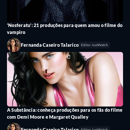
‘Nosferatu’: 21 produções para quem amou o filme do
vampiro
Fernanda Caseiro Talarico
Editor JustWatch
A Substância: conheça produções para os fãs do filme
com Demi Moore e Margaret Qualley
Fernanda Caseiro Talarico
Editor JustWatch