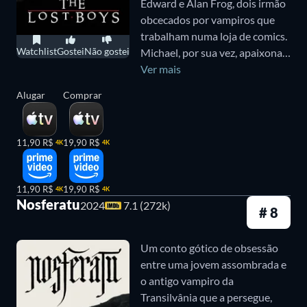
Edward e Alan Frog, dois irmão
obcecados por vampiros que
trabalham numa loja de comics.
Watchlist
Gostei
Não gostei
Michael, por sua vez, apaixona-
se pela misteriosa Star e
Ver mais
conhece David, o líder de um
Alugar
Comprar
bando de motoqueiros que
estão mais mortos do que vivos
e bebem sangue para se
11,90 R$
19,90 R$
4K
4K
transformarem em verdadeiros
vampiros. Quando Sam e os
irmãos Frog descobrem que
11,90 R$
19,90 R$
4K
4K
Michael se está a tornar um
Nosferatu
2024
7.1 (272k)
# 8
deles, juntam forças para
destruir David e o seu grupo,
Um conto gótico de obsessão
antes que seja tarde de mais
entre uma jovem assombrada e
para salvar Michael e Star...
o antigo vampiro da
Transilvânia que a persegue,