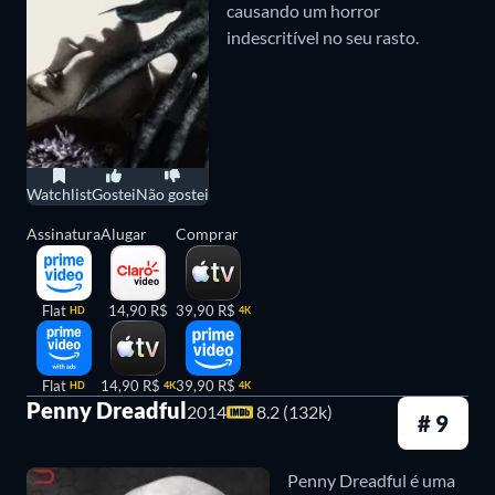
causando um horror
indescritível no seu rasto.
Watchlist
Gostei
Não gostei
Assinatura
Alugar
Comprar
Flat
14,90 R$
39,90 R$
HD
4K
Flat
14,90 R$
39,90 R$
HD
4K
4K
Penny Dreadful
2014
8.2 (132k)
# 9
Penny Dreadful é uma