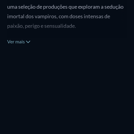
uma seleção de produções que exploram a sedução
imortal dos vampiros, com doses intensas de
paixão, perigo e sensualidade.
Ver mais
Desde clássicos cult até tramas contemporâneas,
estas obras provam que a figura do vampiro vai
muito além do terror: é um símbolo de luxúria,
poder e tabus quebrados. Seja em narrativas góticas
ou urbanas, cada título abaixo promete deixar você
tão fascinado quanto os personagens que
sucumbem ao charme dessas criaturas da noite.
Aqui estão 10 filmes e séries de vampiros sensuais
para sua próxima maratona (de preferência, após o