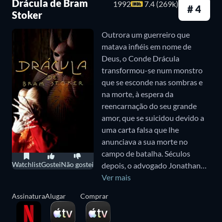
Drácula de Bram
1992
7.4 (269k)
Nosferatu (2024)
# 4
Stoker
Nosferatu
, uma nova adaptação do clássico filme de
Outrora um guerreiro que
terror dirigido por Robert Eggers, é uma história
matava infiéis em nome de
gótica que se passa na Alemanha do século XIX. O
Deus, o Conde Drácula
transformou-se num monstro
sinistro Conde Orlok, um vampiro interpretado por
que se esconde nas sombras e
Bill Skarsgård, procura uma nova moradia e
na morte, à espera da
contrata o corretor de imóveis Thomas Hutter
reencarnação do seu grande
amor, que se suicidou devido a
(Nicholas Hoult) para facilitar a transação. Thomas
uma carta falsa que lhe
viaja para as montanhas da Transilvânia, ignorando
anunciava a sua morte no
os avisos sobre o perigo que o aguarda. Enquanto
campo de batalha. Séculos
Watchlist
Gostei
Não gostei
depois, o advogado Jonathan
isso, Ellen (Lily-Rose Depp) é atormentada por
Harker viaja até à Transilvânia
Ver mais
sonhos perturbadores que a ligam ao homem que
para que o Conde possa ultimar
Assinatura
Alugar
Comprar
Thomas encontrará no castelo em ruínas nos
a compra de uns terrenos em
Londres. Ao ver uma fotografia
Cárpatos. A estranha conexão de Ellen com a