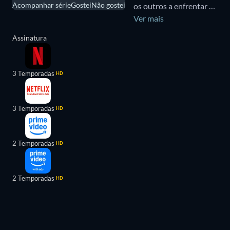
Acompanhar série
Gostei
Não gostei
os outros a enfrentar o
poder de Lestat perante
Ver mais
a Grande Conversão.
Assinatura
3 Temporadas
HD
3 Temporadas
HD
2 Temporadas
HD
2 Temporadas
HD