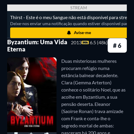
decide compartilhar sua longa existência com um
STREAM
repórter. Após ser transformado em vampiro por
Thirst - Este é o meu Sangue não está disponível para stream
Deixe-nos enviar uma notificação quando estiver disponível para ass
Lestat (Sam Reid), Louis se vê condenado à
Avise-me
imortalidade e a um desejo insaciável por sangue
Byzantium: Uma Vida
2013
6.5 (48k)
humano. Ele luta contra sua nova natureza,
# 6
Eterna
tentando se alimentar somente de animais, mas a
Duas misteriosas mulheres
influência de Lestat o leva a experimentar sangue
procuram refúgio numa
humano, fazendo com que Louis perca sua
estância balnear decadente.
Clara (Gemma Arterton)
humanidade lentamente.
conhece o solitário Noel, que as
acolhe em Byzantium, a sua
Onde assistir aos filmes e às séries com
pensão deserta. Eleanor
vampiros sensuais?
(Saoirse Ronan) trava amizade
com Frank e conta-lhe o
Abaixo, saiba onde assistir online, em streaming,
segredo mortal de ambas:
aos filmes e às séries com vampiros sexys.
nasceram há 200 anos e