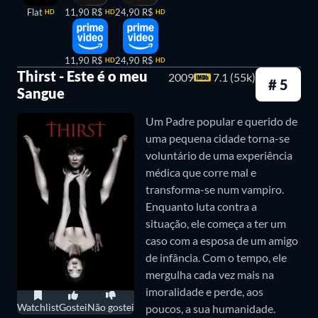
da noiva do advogado, a jovem
Flat
11,90 R$
24,90 R$
HD
HD
HD
criatura a levará para a escuridão.
Mina Murray, o velho e
retorcido vampiro sabe que a
Penny Dreadful (2014-2016)
sua busca finalmente terminou.
11,90 R$
24,90 R$
HD
HD
Thirst - Este é o meu
2009
7.1 (55k)
# 5
Penny Dreadful
é uma série de thriller psicológico
Sangue
ambientado na Londres vitoriana. Ela combina
Um Padre popular e querido de
personagens famosos da literatura de terror, como
uma pequena cidade torna-se
Dr. Frankenstein, Dorian Gray e figuras do romance
voluntário de uma experiência
médica que corre mal e
Drácula, em um drama totalmente novo e cheio de
transforma-se num vampiro.
suspense.
Enquanto luta contra a
situação, ele começa a ter um
Entrevista com o Vampiro (2022)
caso com a esposa de um amigo
de infância. Com o tempo, ele
Baseada no romance de Anne Rice, assim como no
mergulha cada vez mais na
filme, a série
Entrevista com o Vampiro
narra a
imoralidade e perde, aos
Watchlist
Gostei
Não gostei
poucos, a sua humanidade.
história do vampiro Louis (Jacob Anderson), que