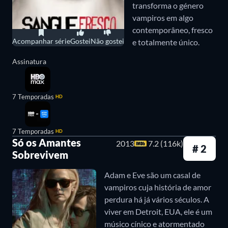
transforma o género
ele estava morto. Condenado a vagar pelos séculos
vampiros em algo
como um morto-vivo, Drácula encontra um
contemporâneo, fresco
Acompanhar série
Gostei
Não gostei
e totalmente único.
advogado que a noiva é a reencarnação de seu amor
perdido. Ele deixa o homem preso com suas
Assinatura
"noivas" e viaja para a Londres vitoriana em busca
da mulher que amou através dos tempos.
Drácula
7 Temporadas
HD
de Bram Stoker
é um dos maiores filmes sobre
vampiros já feitos.
7 Temporadas
HD
Só os Amantes
2013
7.2 (116k)
# 2
Sede de Sangue (2009)
Sobrevivem
Em
Sede de Sangue
, Sang-hyeon, um padre devoto,
Adam e Eve são um casal de
vampiros cuja história de amor
se voluntaria para um projeto secreto de vacinas,
perdura há já vários séculos. A
visando combater um vírus mortal. No entanto, ele
viver em Detroit, EUA, ele é um
acaba sendo infectado durante o experimento e
músico cínico e atormentado