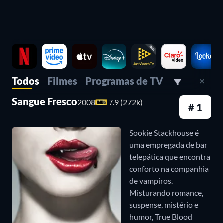
com 200 anos de experiência. A narrativa nos
transporta para a vida de Louis de Pointe du Lac
(Brad Pitt), um homem que, após perder a esposa e o
filho durante o parto, encontra em Lestat de
Lioncourt (Tom Cruise) a oportunidade de se tornar
Todos
Filmes
Programas de TV
um vampiro e abraçar uma nova existência. O filme
Sangue Fresco
2008
7.9 (272k)
# 1
Entrevista com o Vampiro
é inspirado na obra de
Annie Rice.
Sookie Stackhouse é
uma empregada de bar
Drácula de Bram Stoker (1992)
telepática que encontra
conforto na companhia
Drácula, um líder e guerreiro dos Cárpatos do
de vampiros.
século XV, rejeita a Igreja quando esta se recusa a
Misturando romance,
enterrar sua amada em solo sagrado devido ao seu
suspense, mistério e
humor, True Blood
suicídio, que foi motivado pela falsa crença de que